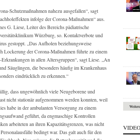
rona-Schutzmaßnahmen nahezu ausgefallen“, sagt
Nachholeffekten infolge der Corona-Maßnahmen“ aus.
es G. Liese, Leiter des Bereichs pädiatrische
versitätsklinikum Würzburg, so. Kontaktverbote und
irus gestoppt. „Das Aufholen beziehungsweise
ch Lockerung der Corona-Maßnahmen führte zu einem
Erkrankungen in allen Altersgruppen“, sagt Liese. „An
und Säuglingen, die besonders häufig im Krankenhaus
onders eindrücklich zu erkennen.“
ällig, dass ungewöhnlich viele Neugeborene und
slast nicht stationär aufgenommen werden konnten, weil
Weiter
Dies habe in der ambulanten Versorgung zu einem
ngsaufwand geführt, da engmaschige Kontrollen
ken arbeiteten an ihren Kapazitätsgrenzen, was nicht
VIDE
Personalausfälle bedingt war. Das galt auch für den