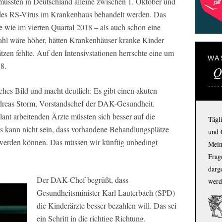
mussten in Deutschland alleine zwischen 1. Oktober und
des RS-Virus im Krankenhaus behandelt werden. Das
e wie im vierten Quartal 2018 – als auch schon eine
 Zahl wäre höher, hätten Krankenhäuser kranke Kinder
tzen fehlte. Auf den Intensivstationen herrschte eine um
WA
8.
Q
hes Bild und macht deutlich: Es gibt einen akuten
ndreas Storm, Vorstandschef der DAK-Gesundheit.
ant arbeitenden Ärzte müssten sich besser auf die
Tägl
Es kann nicht sein, dass vorhandene Behandlungsplätze
und 
werden können. Das müssen wir künftig unbedingt
Mein
Frage
darg
Der DAK-Chef begrüßt, dass
werd
Gesundheitsminister Karl Lauterbach (SPD)
die Kinderärzte besser bezahlen will. Das sei
ein Schritt in die richtige Richtung.