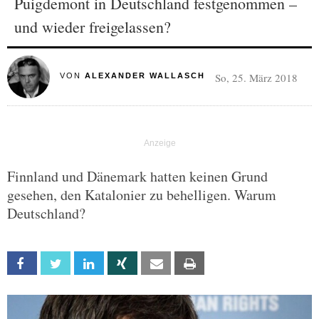
Puigdemont in Deutschland festgenommen –
und wieder freigelassen?
So, 25. März 2018
VON
ALEXANDER WALLASCH
Finnland und Dänemark hatten keinen Grund
gesehen, den Katalonier zu behelligen. Warum
Deutschland?
Facebook
Twitter
Linkedin
Xing
Email
Print