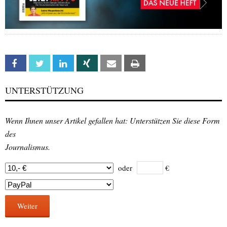
Facebook
Twitter
Linkedin
Xing
Email
Print
UNTERSTÜTZUNG
Wenn Ihnen unser Artikel gefallen hat: Unterstützen Sie diese Form
des
Journalismus.
oder
€
Weiter