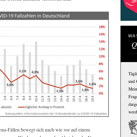
WA
Q
Tägl
und 
Mein
Frage
darg
werd
na-Fällen bewegt sich nach wie vor auf einem