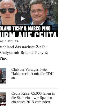
AUF CEUTA
tschland das nächste Ziel? –
Analyse mit Roland Tichy &
Pino
Club der Versager: Peter
Hahne rechnet mit der CDU
ab
Ceuta-Krise: 65.000 fallen in
die Stadt ein – wie Spanien
ein neues 2015 verhindert