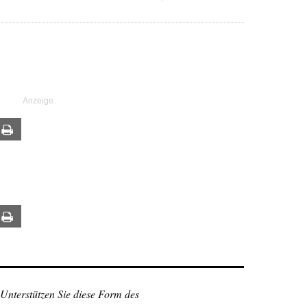
ail
Print
ail
Print
 Unterstützen Sie diese Form des