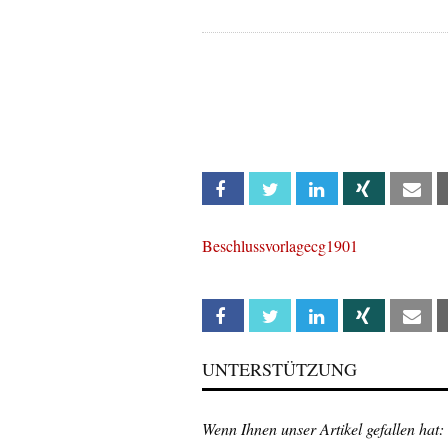
Facebook
Twitter
Linkedin
Xing
Em
Beschlussvorlagecg1901
Facebook
Twitter
Linkedin
Xing
Em
UNTERSTÜTZUNG
Wenn Ihnen unser Artikel gefallen hat: