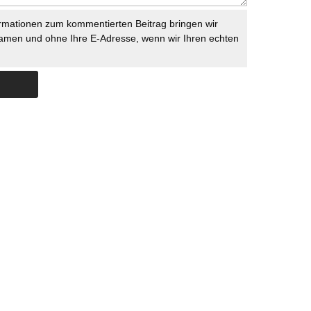
rmationen zum kommentierten Beitrag bringen wir
namen und ohne Ihre E-Adresse, wenn wir Ihren echten
Skip to content
ERSTÜTZUNG
IMPRESSUM
DATENSCHUTZ
DATENSCHUTZEINSTELLU
COPYRIGHT
TICHYS EINBLICK 2026