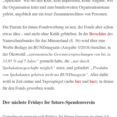
„Spielchen“ wie bei den Kids: kein Impressum, keine Angabe, wer
die Organisation leitet und zum bundesweiten Organisationsteam
gehört, angeblich nur ein loser Zusammenschluss von Personen.
Die Parents for future-Fondswerbung ist neu, der Fonds aber schon
etwas älter – und nicht ohne Kritik geblieben. In der
Broschüre
des
Naturschutzbundes für das Münsterland (S. 36) wird über eine
Werbe-Beilage im BUNDmagazin (Ausgabe 3/2018) berichtet, in
der Ökoworld
„astronomische Gewinnversprechungen von bis zu
33,85 % auf 5 Jahre“
gemacht habe, die
„nur durch
Spekulationsgeschäfte möglich“
seien, und gefordert:
„Produkte
von Spekulanten gehören nicht ins BUNDmagazin“
. Aber dafür
wohl in Zeit online und Tagesspiegel (siehe
hier
und
hier
), in denen
für den Fonds geworben wurde.
Der nächste Fridays for future-Spendenverein
Unterdessen mausert sich Fridays for future langsam zu einer Art