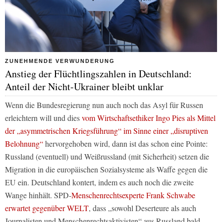
ZUNEHMENDE VERWUNDERUNG
Anstieg der Flüchtlingszahlen in Deutschland:
Anteil der Nicht-Ukrainer bleibt unklar
Wenn die Bundesregierung nun auch noch das Asyl für Russen
erleichtern will und dies
vom Wirtschaftsethiker Ingo Pies als Mittel
der „asymmetrischen Kriegsführung“ im Sinne einer „disruptiven
Belohnung“
hervorgehoben wird, dann ist das schon eine Pointe:
Russland (eventuell) und Weißrussland (mit Sicherheit) setzen die
Migration in die europäischen Sozialsysteme als Waffe gegen die
EU ein. Deutschland kontert, indem es auch noch die zweite
Wange hinhält. SPD-
Menschenrechtsexperte Frank Schwabe
erwartet gegenüber WELT
, dass „sowohl Deserteure als auch
Journalisten und Menschenrechtsaktivisten“ aus Russland bald