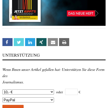
Facebook
Twitter
Linkedin
Xing
Email
Print
UNTERSTÜTZUNG
Wenn Ihnen unser Artikel gefallen hat: Unterstützen Sie diese Form
des
Journalismus.
oder
€