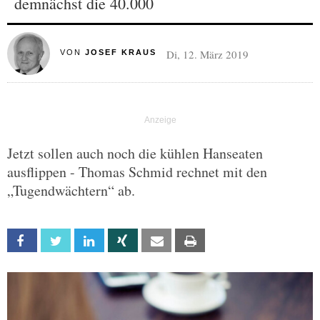
demnächst die 40.000
Di, 12. März 2019
VON
JOSEF KRAUS
Jetzt sollen auch noch die kühlen Hanseaten
ausflippen - Thomas Schmid rechnet mit den
„Tugendwächtern“ ab.
Facebook
Twitter
Linkedin
Xing
Email
Print