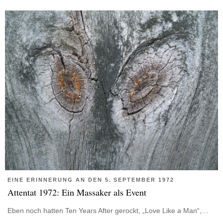
Er veröffentlichte bisher neun Romane und Erzählbande sowie
mehrere erfolgreiche Theaterstücke. Sein neues Stück
„Greisendampf“ hat am 3. April 2017 Premiere im Münchener
„Schlachthof“.
Heute betreibt Bernd Späth eine eigene Coachingpraxis in
München. Dazu arbeitet er als Schriftsteller und Theaterproduzent.
EINE ERINNERUNG AN DEN 5. SEPTEMBER 1972
Attentat 1972: Ein Massaker als Event
Eben noch hatten Ten Years After gerockt, „Love Like a Man“,…