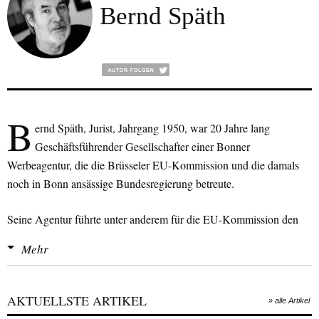
Bernd Späth
B
ernd Späth, Jurist, Jahrgang 1950, war 20 Jahre lang
Geschäftsführender Gesellschafter einer Bonner
Werbeagentur, die die Brüsseler EU-Kommission und die damals
noch in Bonn ansässige Bundesregierung betreute.
Seine Agentur führte unter anderem für die EU-Kommission den
Europäischen Binnenmarkt von 1992 in Deutschland ein und
Mehr
entwickelte das Design der heute noch gültigen
Krankenversichertenkarte. Späth nahm an fünf Arktisexpeditionen
auf Spitzbergen teil und erreichte 1983 als erster Deutscher die
AKTUELLSTE ARTIKEL
» alle Artikel
Nordspitze der norwegischen Eismeerinsel über das Inlandeis.