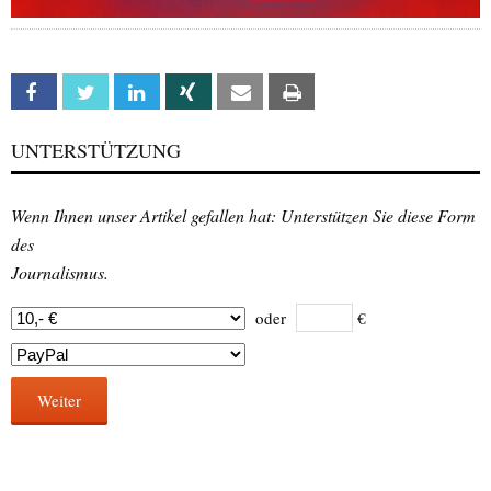
Facebook
Twitter
Linkedin
Xing
Email
Print
UNTERSTÜTZUNG
Wenn Ihnen unser Artikel gefallen hat: Unterstützen Sie diese Form
des
Journalismus.
oder
€
Weiter