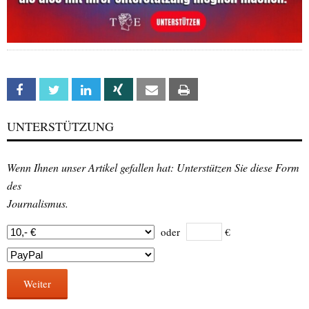
Facebook
Twitter
Linkedin
Xing
Email
Print
UNTERSTÜTZUNG
Wenn Ihnen unser Artikel gefallen hat: Unterstützen Sie diese Form
des
Journalismus.
oder
€
Weiter