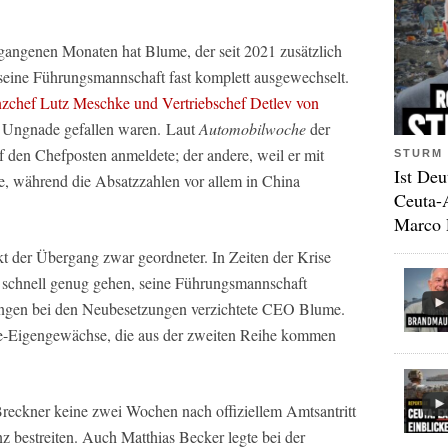
rgangenen Monaten hat Blume, der seit 2021 zusätzlich
eine Führungsmannschaft fast komplett ausgewechselt.
zchef Lutz Meschke und Vertriebschef Detlev von
in Ungnade gefallen waren. Laut
Automobilwoche
der
uf den Chefposten anmeldete; der andere, weil er mit
STURM 
Ist Deu
te, während die Absatzzahlen vor allem in China
Ceuta-
Marco 
kt der Übergang zwar geordneter. In Zeiten der Krise
t schnell genug gehen, seine Führungsmannschaft
ungen bei den Neubesetzungen verzichtete CEO Blume.
e-Eigengewächse, die aus der zweiten Reihe kommen
eckner keine zwei Wochen nach offiziellem Amtsantritt
nz bestreiten. Auch Matthias Becker legte bei der