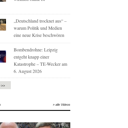
„Deutschland trocknet aus“ –
warum Politik und Medien
eine neue Krise beschwören
Bombendrohne: Leipzig
entgeht knapp einer
Katastrophe – TE-Wecker am
6. August 2026
e >>
O
» alle Videos