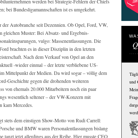
bilunternehmen werden bei Strategie-Fehlern der Chiefs
iben; bei Bundesligamannschaften ist es umgekehrt.
r der Autobranche seit Dezennien. Ob Opel, Ford, VW,
em gleichen Muster: Bei Absatz- und Ergebnis-
WA
ersonaleinsparungen, vulgo: Massenentlassungen. Die
Q
d brachten es in dieser Disziplin in den letzten
Meisterschaft. Nach dem Verkauf von Opel an den
aktuell -wieder einmal – der letzte verbliebene US-
im Mittelpunkt der Medien. Da wird sogar – völlig dem
Tägl
Ford-Geschichte gegen die drohenden weiteren
und 
dass von ehemals 20.000 Mitarbeitern noch ein paar
Mein
dings wesentlich seltener – der VW-Konzern mit
Frage
nn kam Mercedes.
darg
werd
lgt stets dem einstigen Show-Motto von Rudi Carrell:
i Porsche und BMW waren Personalentlassungen bislang
 tanzt jetzt allerdings aus der Reihe. Hier musste CEO