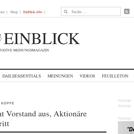
Suche nach:
ast
Shop
Einblick-Abo
DAILI|ES|SENTIALS
MEINUNGEN
VIDEOS
FEUILLETON
N KÖPFE
t Vorstand aus, Aktionäre
Anzeige
itt