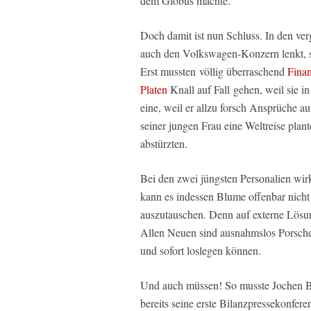
dem Globus machte.
Doch damit ist nun Schluss. In den ve
auch den Volkswagen-Konzern lenkt, s
Erst mussten völlig überraschend
Finan
Platen
Knall auf Fall gehen, weil sie 
eine, weil er allzu forsch Ansprüche a
seiner jungen Frau eine Weltreise plan
abstürzten.
Bei den zwei jüngsten Personalien wir
kann es indessen Blume offenbar nich
auszutauschen. Denn auf externe Lös
Allen Neuen sind ausnahmslos Porsch
und sofort loslegen können.
Und auch müssen! So musste Jochen Br
bereits seine erste Bilanzpressekonfere