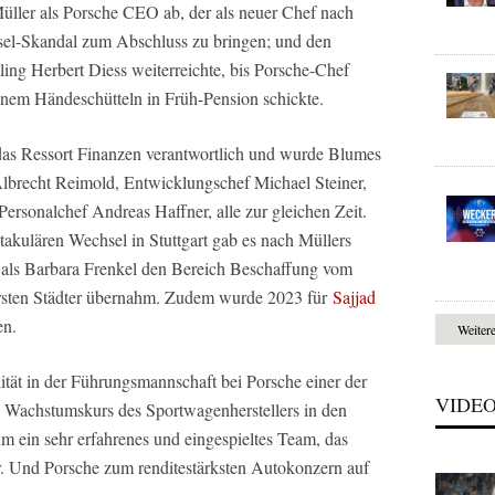
Müller als Porsche CEO ab, der als neuer Chef nach
el-Skandal zum Abschluss zu bringen; und den
ling Herbert Diess weiterreichte, bis Porsche-Chef
nem Händeschütteln in Früh-Pension schickte.
das Ressort Finanzen verantwortlich und wurde Blumes
 Albrecht Reimold, Entwicklungschef Michael Steiner,
Personalchef Andreas Haffner, alle zur gleichen Zeit.
takulären Wechsel in Stuttgart gab es nach Müllers
 als Barbara Frenkel den Bereich Beschaffung vom
rsten Städter übernahm. Zudem wurde 2023 für
Sajjad
en.
Weiter
ität in der Führungsmannschaft bei Porsche einer der
VIDE
n Wachstumskurs des Sportwagenherstellers in den
m ein sehr erfahrenes und eingespieltes Team, das
. Und Porsche zum renditestärksten Autokonzern auf