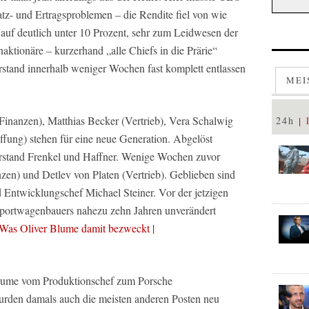
tz- und Ertragsproblemen – die Rendite fiel von wie
auf deutlich unter 10 Prozent, sehr zum Leidwesen der
tionäre – kurzerhand „alle Chiefs in die Prärie“
rstand innerhalb weniger Wochen fast komplett entlassen
MEI
inanzen), Matthias Becker (Vertrieb), Vera Schalwig
24h
ffung) stehen für eine neue Generation. Abgelöst
rstand Frenkel und Haffner. Wenige Wochen zuvor
n) und Detlev von Platen (Vertrieb). Geblieben sind
Entwicklungschef Michael Steiner. Vor der jetzigen
 Sportwagenbauers nahezu zehn Jahren unverändert
 Was Oliver Blume damit bezweckt |
Blume vom Produktionschef zum Porsche
urden damals auch die meisten anderen Posten neu