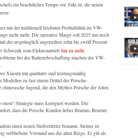
schefs ein beachtliches Tempo vor. Fakt ist, die neuen
eren:
r mit der traditionell höchsten Profitabilität im VW-
ange nicht mehr. Die operative Marge soll 2025 nur noch
statt der ursprünglich angepeilten zehn bis zwölf Prozent
er Schwenk vom Elektroantrieb
hin zu mehr
robleme bei der Batteriebeschaffung machen der VW-
.
r Xiaomi mit qualitativ und leistungsmäßig
n Modellen zu fast einem Drittel der Porsche-
e chinesische Jugend, die den Mythos Porsche der Alten
o-most“-Strategie muss korrigiert werden. Die
ördert, dass die Porsche Kunden lieber Brumm, Brumm
dem einen neuen Stellvertreter benannt. Steiner ist
g verbliebene Vorstand aus der alten Riege. Er gilt als