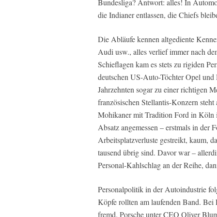
Bundesliga? Antwort: alles! In Automo
die Indianer entlassen, die Chiefs ble
Die Abläufe kennen altgediente Kenne
Audi usw., alles verlief immer nach d
Schieflagen kam es stets zu rigiden P
deutschen US-Auto-Töchter Opel und For
Jahrzehnten sogar zu einer richtigen 
französischen Stellantis-Konzern steht 
Mohikaner mit Tradition Ford in Köln 
Absatz angemessen – erstmals in der 
Arbeitsplatzverluste gestreikt, kaum, 
tausend übrig sind. Davor war – aller
Personal-Kahlschlag an der Reihe, da
Personalpolitik in der Autoindustrie fo
Köpfe rollten am laufenden Band. Be
fremd. Porsche unter CEO Oliver Blume