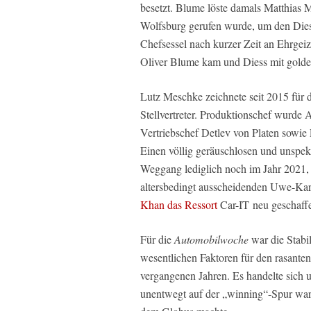
besetzt. Blume löste damals Matthias 
Wolfsburg gerufen wurde, um den Dies
Chefsessel nach kurzer Zeit an Ehrgeiz
Oliver Blume kam und Diess mit golde
Lutz Meschke zeichnete seit 2015 für 
Stellvertreter. Produktionschef wurde
Vertriebschef Detlev von Platen sowie 
Einen völlig geräuschlosen und unspek
Weggang lediglich noch im Jahr 2021,
altersbedingt ausscheidenden Uwe-Ka
Khan das Ressort
Car-IT neu geschaff
Für die
Automobilwoche
war die Stabil
wesentlichen Faktoren für den rasante
vergangenen Jahren. Es handelte sich u
unentwegt auf der „winning“-Spur war