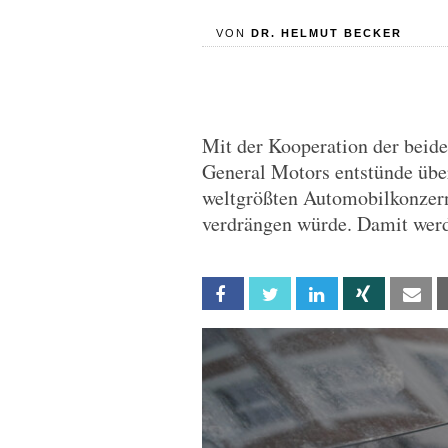
VON
DR. HELMUT BECKER
Mit der Kooperation der bei
General Motors entstünde übe
weltgrößten Automobilkonzern
verdrängen würde. Damit wer
Facebook
Twitter
Linkedin
Xing
Em