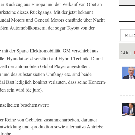
Der Rückzug aus Europa und der Verkauf von Opel an
arksteine dieses Rückgangs. Mit der jetzt bekannt
ndai Motors und General Motors enstünde über Nacht
ßten Automobilkonzern, der sogar Toyota von der
MEI
mit der Sparte Elektromobilität, GM verschiebt aus
24h
e, Hyundai setzt verstärkt auf Hybrid-Technik. Damit
ell der automobilen Global Player angestoßen.
und des substanziellen Umfangs etc. sind beide
lässt lediglich konkret verlauten, dass seine Konzern-
en sein wird (de jure).
nzelheiten beachtenswert:
r Reihe von Gebieten zusammenarbeiten, darunter
twicklung und -produktion sowie alternative Antriebe
triebe.