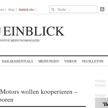
Suche nach:
ast
Shop
Einblick-Abo
DAILI|ES|SENTIALS
MEINUNGEN
VIDEOS
FEUILLETON
Motors wollen kooperieren –
Anzeige
boren