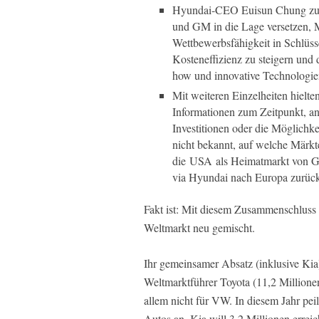
Hyundai-CEO Euisun Chung zum
und GM in die Lage versetzen, 
Wettbewerbsfähigkeit in Schlüs
Kosteneffizienz zu steigern u
how und innovative Technologie
Mit weiteren Einzelheiten hielt
Informationen zum Zeitpunkt, a
Investitionen oder die Möglichk
nicht bekannt, auf welche Märkt
die USA als Heimatmarkt von G
via Hyundai nach Europa zurüc
Fakt ist: Mit diesem Zusammenschluss
Weltmarkt neu gemischt.
Ihr gemeinsamer Absatz (inklusive Kia)
Weltmarktführer Toyota (11,2 Millionen
allem nicht für VW. In diesem Jahr pe
Autos an, Kia will 3,2 Millionen errei