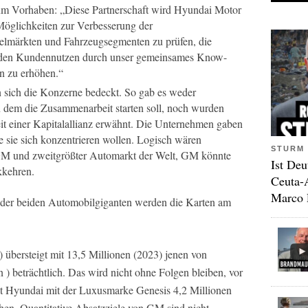
 Vorhaben: „Diese Partnerschaft wird Hyundai Motor
Möglichkeiten zur Verbesserung der
selmärkten und Fahrzeugsegmenten zu prüfen, die
nd den Kundennutzen durch unser gemeinsames Know-
n zu erhöhen.“
en sich die Konzerne bedeckt. So gab es weder
n dem die Zusammenarbeit starten soll, noch wurden
eit einer Kapitalallianz erwähnt. Die Unternehmen gaben
e sie sich konzentrieren wollen. Logisch wären
STURM 
M und zweitgrößter Automarkt der Welt, GM könnte
Ist Deu
kkehren.
Ceuta-
Marco 
 der beiden Automobilgiganten werden die Karten am
 übersteigt mit 13,5 Millionen (2023) jenen von
 ) beträchtlich. Das wird nicht ohne Folgen bleiben, vor
ilt Hyundai mit der Luxusmarke Genesis 4,2 Millionen
chen. Quantitative Absatzziele von GM sind nicht