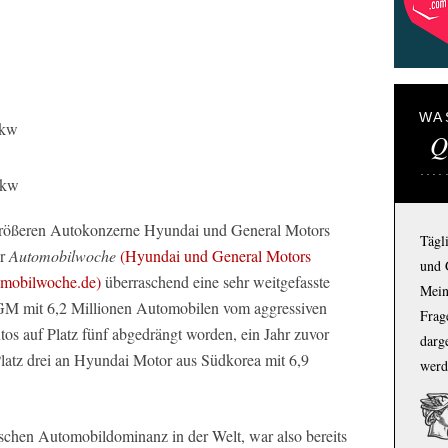
WA
Pkw
Q
Pkw
rößeren Autokonzerne Hyundai und General Motors
Tägl
er
Automobilwoche
(Hyundai und General Motors
und 
omobilwoche.de)
überraschend eine sehr weitgefasste
Mein
GM mit 6,2 Millionen Automobilen vom aggressiven
Frage
utos auf Platz fünf abgedrängt worden, ein Jahr zuvor
darg
Platz drei an Hyundai Motor aus Südkorea mit 6,9
werd
chen Automobildominanz in der Welt, war also bereits