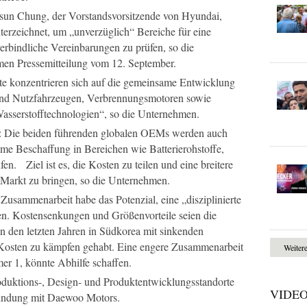
un Chung, der Vorstandsvorsitzende von Hyundai,
terzeichnet, um „unverzüglich“ Bereiche für eine
rbindliche Vereinbarungen zu prüfen, so die
en Pressemitteilung vom 12. September.
te konzentrieren sich auf die gemeinsame Entwicklung
und Nutzfahrzeugen, Verbrennungsmotoren sowie
Wasserstofftechnologien“, so die Unternehmen.
r: Die beiden führenden globalen OEMs werden auch
me Beschaffung in Bereichen wie Batterierohstoffe,
en. Ziel ist es, die Kosten zu teilen und eine breitere
n Markt zu bringen, so die Unternehmen.
sammenarbeit habe das Potenzial, eine „disziplinierte
en. Kostensenkungen und Größenvorteile seien die
in den letzten Jahren in Südkorea mit sinkenden
Kosten zu kämpfen gehabt. Eine engere Zusammenarbeit
Weiter
r 1, könnte Abhilfe schaffen.
roduktions-, Design- und Produktentwicklungsstandorte
VIDE
indung mit Daewoo Motors.