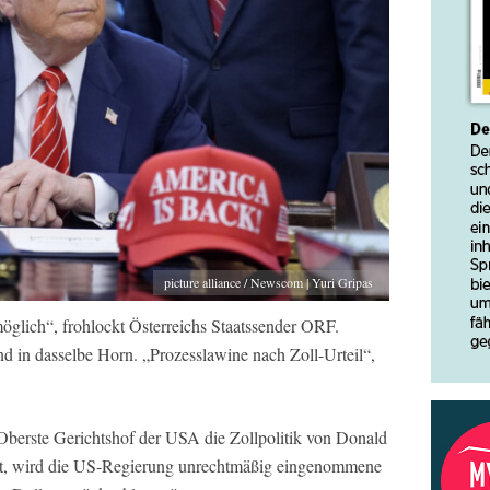
picture alliance / Newscom | Yuri Gripas
glich“, frohlockt Österreichs Staatssender ORF.
 in dasselbe Horn. „Prozesslawine nach Zoll-Urteil“,
Oberste Gerichtshof der USA die Zollpolitik von Donald
hat, wird die US-Regierung unrechtmäßig eingenommene