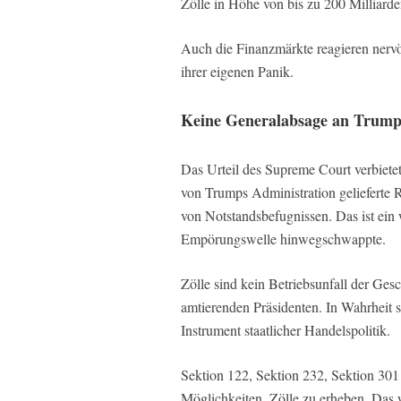
Zölle in Höhe von bis zu 200 Milliard
Auch die Finanzmärkte reagieren nerv
ihrer eigenen Panik.
Keine Generalabsage an Trumps
Das Urteil des Supreme Court verbietet 
von Trumps Administration gelieferte 
von Notstandsbefugnissen. Das ist ein 
Empörungswelle hinwegschwappte.
Zölle sind kein Betriebsunfall der Ges
amtierenden Präsidenten. In Wahrheit s
Instrument staatlicher Handelspolitik.
Sektion 122, Sektion 232, Sektion 301 
Möglichkeiten, Zölle zu erheben. Das 