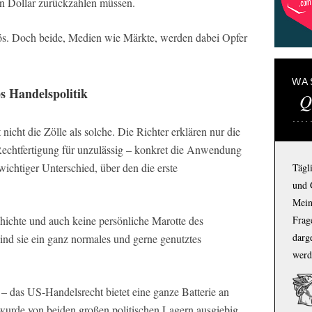
en Dollar zurückzahlen müssen.
ös. Doch beide, Medien wie Märkte, werden dabei Opfer
WA
 Handelspolitik
Q
nicht die Zölle als solche. Die Richter erklären nur die
Rechtfertigung für unzulässig – konkret die Anwendung
wichtiger Unterschied, über den die erste
Tägl
und 
Mein
chichte und auch keine persönliche Marotte des
Frage
darg
ind sie ein ganz normales und gerne genutztes
werd
– das US-Handelsrecht bietet eine ganze Batterie an
wurde von beiden großen politischen Lagern ausgiebig