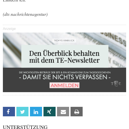
(dts nachrichtenagentur)
Anzeige
Facebook
Twitter
Linkedin
Xing
Email
Print
UNTERSTÜTZUNG