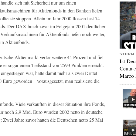
handle sich mit Sicherheit nur um einen
aufsmaschinen für Aktienfonds in den Banken liefen
lte sie stoppen. Allein im Jahr 2000 flossen fast 74
nds. Der DAX brach zwar im Folgejahr 2001 deutlicher
ie Verkaufsmaschinen für Aktienfonds liefen noch weiter,
in Aktienfonds.
STURM 
utsche Aktienmarkt verlor weitere 44 Prozent und fiel
Ist Deu
te er sogar einen Tiefsstand von 2593 Punkten erreicht.
Ceuta-
ingestiegen war, hatte damit mehr als zwei Drittel
Marco 
 Euro geworden – vorausgesetzt, man realisierte die
enfonds. Viele verkauften in dieser Situation ihre Fonds,
ur noch 2,9 Mrd. Euro wurden 2002 netto in deutsche
g: Zwei Jahre zuvor hatten die Deutschen netto 25 Mal