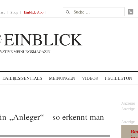
Suche nach:
ast
Shop
Einblick-Abo
DAILI|ES|SENTIALS
MEINUNGEN
VIDEOS
FEUILLETON
in-„Anleger“ – so erkennt man
Anzeige