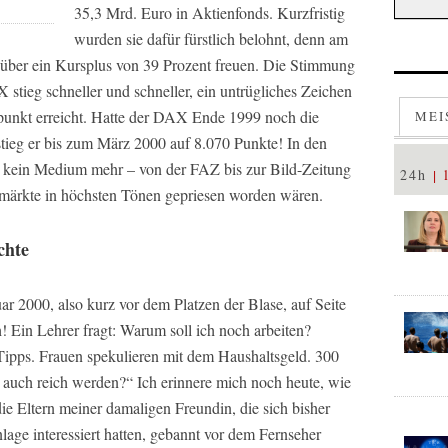
35,3 Mrd. Euro in Aktienfonds. Kurzfristig
wurden sie dafür fürstlich belohnt, denn am
 über ein Kursplus von 39 Prozent freuen. Die Stimmung
stieg schneller und schneller, ein untrügliches Zeichen
epunkt erreicht. Hatte der DAX Ende 1999 noch die
MEI
stieg er bis zum März 2000 auf 8.070 Punkte! In den
s kein Medium mehr – von der FAZ bis zur Bild-Zeitung
24h
nmärkte in höchsten Tönen gepriesen worden wären.
chte
ar 2000, also kurz vor dem Platzen der Blase, auf Seite
 Ein Lehrer fragt: Warum soll ich noch arbeiten?
ipps. Frauen spekulieren mit dem Haushaltsgeld. 300
 auch reich werden?“ Ich erinnere mich noch heute, wie
ie Eltern meiner damaligen Freundin, die sich bisher
lage interessiert hatten, gebannt vor dem Fernseher