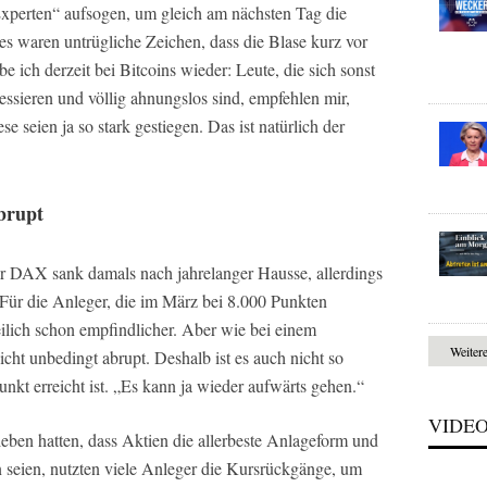
Experten“ aufsogen, um gleich am nächsten Tag die
es waren untrügliche Zeichen, dass die Blase kurz vor
 ich derzeit bei Bitcoins wieder: Leute, die sich sonst
essieren und völlig ahnungslos sind, empfehlen mir,
 seien ja so stark gestiegen. Das ist natürlich der
brupt
r DAX sank damals nach jahrelanger Hausse, allerdings
 Für die Anleger, die im März bei 8.000 Punkten
eilich schon empfindlicher. Aber wie bei einem
Weiter
cht unbedingt abrupt. Deshalb ist es auch nicht so
kt erreicht ist. „Es kann ja wieder aufwärts gehen.“
VIDE
ben hatten, dass Aktien die allerbeste Anlageform und
 seien, nutzten viele Anleger die Kursrückgänge, um