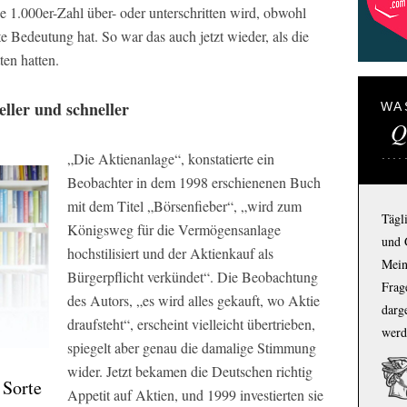
ne 1.000er-Zahl über- oder unterschritten wird, obwohl
ste Bedeutung hat. So war das auch jetzt wieder, als die
ten hatten.
eller und schneller
WA
Q
„Die Aktienanlage“, konstatierte ein
Beobachter in dem 1998 erschienenen Buch
mit dem Titel „Börsenfieber“, „wird zum
Tägl
Königsweg für die Vermögensanlage
und 
hochstilisiert und der Aktienkauf als
Mein
Bürgerpflicht verkündet“. Die Beobachtung
Frage
des Autors, „es wird alles gekauft, wo Aktie
darg
draufsteht“, erscheint vielleicht übertrieben,
werd
spiegelt aber genau die damalige Stimmung
wider. Jetzt bekamen die Deutschen richtig
 Sorte
Appetit auf Aktien, und 1999 investierten sie