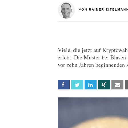
VON
RAINER ZITELMAN
Viele, die jetzt auf Kryptowä
erlebt. Die Muster bei Blasen 
vor zehn Jahren beginnenden A
Facebook
Twitter
Linkedin
Xing
Em