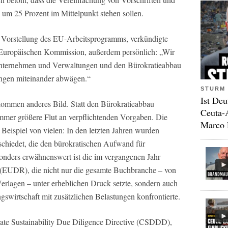
 um 25 Prozent im Mittelpunkt stehen sollen.
i Vorstellung des EU-Arbeitsprogramms, verkündigte
r Europäischen Kommission, außerdem persönlich: „Wir
nternehmen und Verwaltungen und den Bürokratieabbau
ngen miteinander abwägen.“
STURM 
Ist Deu
llkommen anderes Bild. Statt den Bürokratieabbau
Ceuta-
immer größere Flut an verpflichtenden Vorgaben. Die
Marco 
Beispiel von vielen: In den letzten Jahren wurden
chiedet, die den bürokratischen Aufwand für
onders erwähnenswert ist die im vergangenen Jahr
(EUDR), die nicht nur die gesamte Buchbranche – von
rlagen – unter erheblichen Druck setzte, sondern auch
swirtschaft mit zusätzlichen Belastungen konfrontierte.
ate Sustainability Due Diligence Directive (CSDDD),