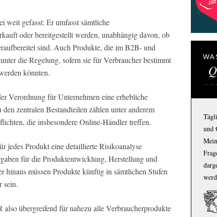
 weit gefasst: Er umfasst sämtliche
rkauft oder bereitgestellt werden, unabhängig davon, ob
deraufbereitet sind. Auch Produkte, die im B2B- und
WA
unter die Regelung, sofern sie für Verbraucher bestimmt
Q
 werden könnten.
 der Verordnung für Unternehmen eine erhebliche
u den zentralen Bestandteilen zählen unter anderem
Tägl
flichten, die insbesondere Online-Händler treffen.
und 
Mein
ür jedes Produkt eine detaillierte Risikoanalyse
Frage
gaben für die Produktentwicklung, Herstellung und
darg
r hinaus müssen Produkte künftig in sämtlichen Stufen
werd
r sein.
also übergreifend für nahezu alle Verbraucherprodukte