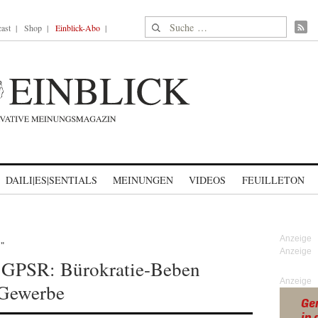
Suche nach:
ast
Shop
Einblick-Abo
DAILI|ES|SENTIALS
MEINUNGEN
VIDEOS
FEUILLETON
"
GPSR: Bürokratie-Beben
Anzeige
 Gewerbe