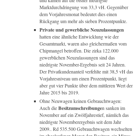
und kamen auf die bisher niedrigste
Marktdurchdringung von 33,3 vH. Gegenüber
dem Vorjahresmonat bedeutet dies einen
Rückgang um mehr als sieben Prozentpunkte.
Private und gewerbliche Neuzulassungen
hatten eine ähnliche Entwicklung wie der
Gesamtmarkt, waren also gleichermaßen vom
Chipmangel betroffen. Die zirka 122.000
gewerblichen Neuzulassungen sind das
niedrigste November-Ergebnis seit 24 Jahren.
Der Privatkundenanteil verfehlte mit 38,5 vH das
Vorjahresniveau um einen Prozentpunkt, liegt
aber gut vier Punkte über dem mittleren Wert der
Jahre 2015 bis 2019.
Ohne Neuwagen keinen Gebrauchtwagen:
Besitzumschreibunge
Auch die
n sanken im
November auf ein Zwölfjahrestief, nämlich das
niedrigste Novemberergebnis seit dem Jahr
2009.. Rd 535.500 Gebrauchtwagen wechselten
im abgelaufenen Monat den Besitzer, ein Minus