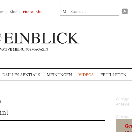
Suche nach:
ast
Shop
Einblick-Abo
DAILI|ES|SENTIALS
MEINUNGEN
VIDEOS
FEUILLETON
R
int
Anzeige