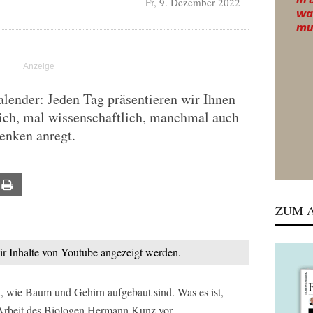
Fr, 9. Dezember 2022
lender: Jeden Tag präsentieren wir Ihnen
lich, mal wissenschaftlich, manchmal auch
enken anregt.
ail
Print
ZUM A
mir Inhalte von Youtube angezeigt werden.
t, wie Baum und Gehirn aufgebaut sind. Was es ist,
e Arbeit des Biologen Hermann Kunz vor.