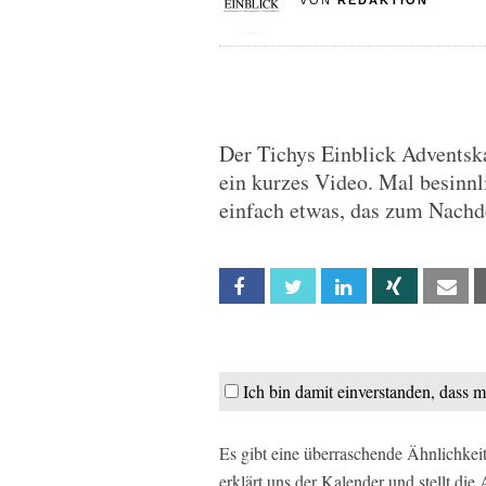
VON
REDAKTION
Der Tichys Einblick Adventska
ein kurzes Video. Mal besinn
einfach etwas, das zum Nachd
Facebook
Twitter
Linkedin
Xing
Em
Ich bin damit einverstanden, dass 
Es gibt eine überraschende Ähnlichkei
erklärt uns der Kalender und stellt di