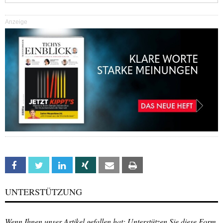
Anzeige
Facebook
Twitter
Linkedin
Xing
Email
Print
UNTERSTÜTZUNG
Wenn Ihnen unser Artikel gefallen hat: Unterstützen Sie diese Form