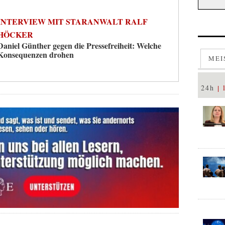
INTERVIEW MIT STARANWALT RALF
HÖCKER
Daniel Günther gegen die Pressefreiheit: Welche
Konsequenzen drohen
MEI
24h