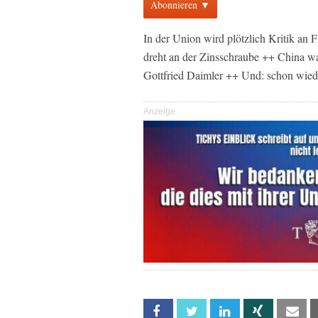
Abonnieren ▼
In der Union wird plötzlich Kritik an 
dreht an der Zinsschraube ++ China 
Gottfried Daimler ++ Und: schon wie
Anzeige
Facebook
Twitter
Linkedin
Xing
Em