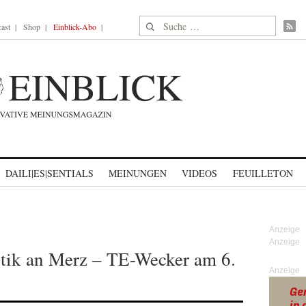
Suche nach:
ast
Shop
Einblick-Abo
DAILI|ES|SENTIALS
MEINUNGEN
VIDEOS
FEUILLETON
itik an Merz – TE-Wecker am 6.
Anzeige