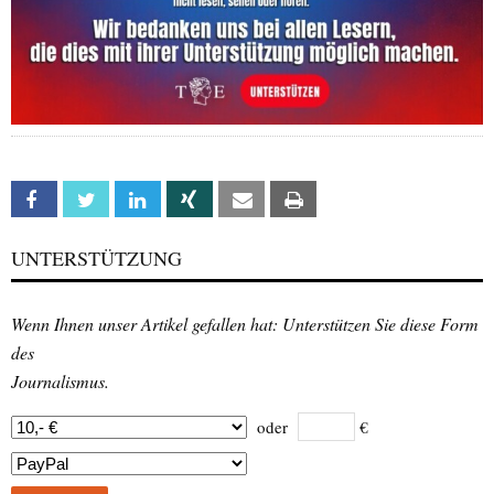
Facebook
Twitter
Linkedin
Xing
Email
Print
UNTERSTÜTZUNG
Wenn Ihnen unser Artikel gefallen hat: Unterstützen Sie diese Form
des
Journalismus.
oder
€