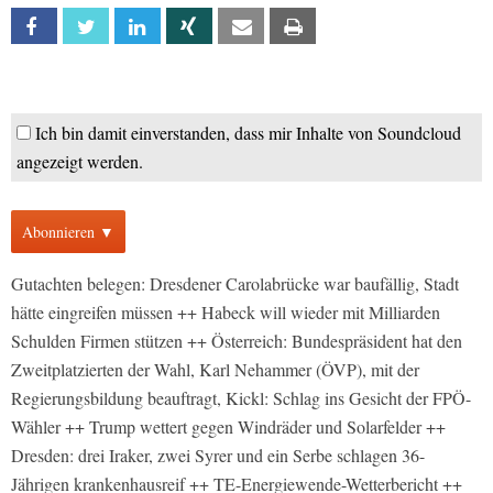
Facebook
Twitter
Linkedin
Xing
Email
Print
Ich bin damit einverstanden, dass mir Inhalte von Soundcloud
angezeigt werden.
Abonnieren ▼
Gutachten belegen: Dresdener Carolabrücke war baufällig, Stadt
hätte eingreifen müssen ++ Habeck will wieder mit Milliarden
Schulden Firmen stützen ++ Österreich: Bundespräsident hat den
Zweitplatzierten der Wahl, Karl Nehammer (ÖVP), mit der
Regierungsbildung beauftragt, Kickl: Schlag ins Gesicht der FPÖ-
Wähler ++ Trump wettert gegen Windräder und Solarfelder ++
Dresden: drei Iraker, zwei Syrer und ein Serbe schlagen 36-
Jährigen krankenhausreif ++ TE-Energiewende-Wetterbericht ++