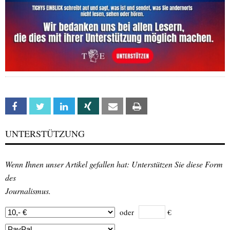
Facebook
Twitter
Linkedin
Xing
Email
Print
UNTERSTÜTZUNG
Wenn Ihnen unser Artikel gefallen hat: Unterstützen Sie diese Form
des
Journalismus.
oder
€