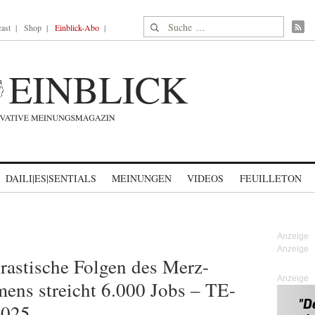
Suche nach:
ast
Shop
Einblick-Abo
DAILI|ES|SENTIALS
MEINUNGEN
VIDEOS
FEUILLETON
astische Folgen des Merz-
Anzeige
ens streicht 6.000 Jobs – TE-
2025