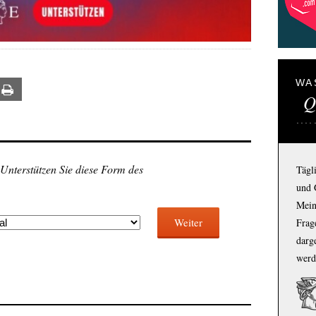
WA
ail
Print
Q
 Unterstützen Sie diese Form des
Tägl
und 
Mein
Weiter
Frage
darg
werd