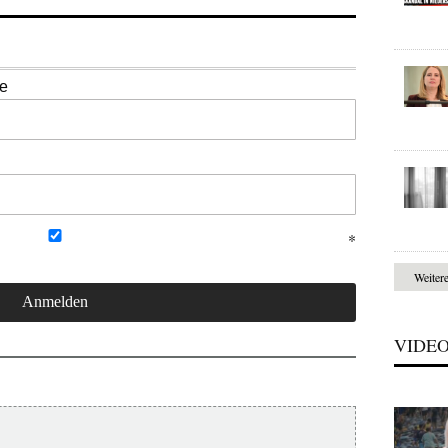
se
Weiter
VIDE