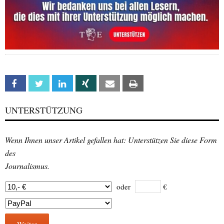
Facebook
Twitter
Linkedin
Xing
Email
Print
UNTERSTÜTZUNG
Wenn Ihnen unser Artikel gefallen hat: Unterstützen Sie diese Form
des
Journalismus.
oder
€