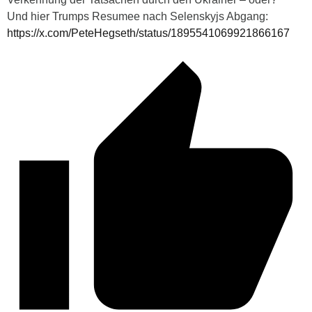
Und hier Trumps Resumee nach Selenskyjs Abgang:
https://x.com/PeteHegseth/status/1895541069921866167