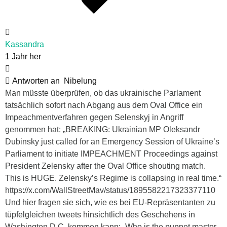
Kassandra
1 Jahr her
Antworten an
Nibelung
Man müsste überprüfen, ob das ukrainische Parlament
tatsächlich sofort nach Abgang aus dem Oval Office ein
Impeachmentverfahren gegen Selenskyj in Angriff
genommen hat: „BREAKING: Ukrainian MP Oleksandr
Dubinsky just called for an Emergency Session of Ukraine’s
Parliament to initiate IMPEACHMENT Proceedings against
President Zelensky after the Oval Office shouting match.
This is HUGE. Zelensky’s Regime is collapsing in real time.“
https://x.com/WallStreetMav/status/1895582217323377110
Und hier fragen sie sich, wie es bei EU-Repräsentanten zu
tüpfelgleichen tweets hinsichtlich des Geschehens in
Washington D.C. kommen kann: „Who is the puppet master