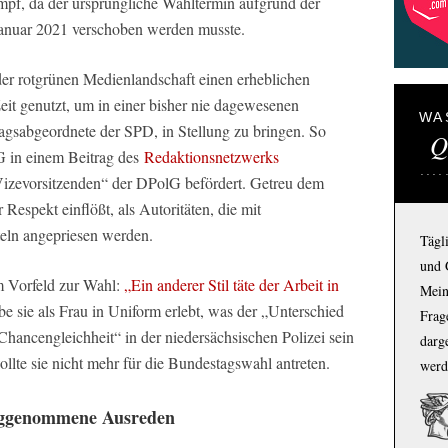
pf, da der ursprüngliche Wahltermin aufgrund der
anuar 2021 verschoben werden musste.
er rotgrünen Medienlandschaft einen erheblichen
eit genutzt, um in einer bisher nie dagewesenen
WA
sabgeordnete der SPD, in Stellung zu bringen. So
Q
G in einem Beitrag des
Redaktionsnetzwerks
Vizevorsitzenden“ der DPolG befördert. Getreu dem
Respekt einflößt, als Autoritäten, die mit
teln angepriesen werden.
Tägl
und 
m Vorfeld zur Wahl:
„Ein anderer Stil täte der Arbeit in
Mein
e sie als Frau in Uniform erlebt, was der „Unterschied
Frage
 Chancengleichheit“ in der niedersächsischen Polizei sein
darg
llte sie nicht mehr für die Bundestagswahl antreten.
werd
weggenommene Ausreden