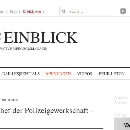
Suche nach:
ast
Shop
Einblick-Abo
DAILI|ES|SENTIALS
MEINUNGEN
VIDEOS
FEUILLETON
T WERDEN
hef der Polizeigewerkschaft –
Anzeige