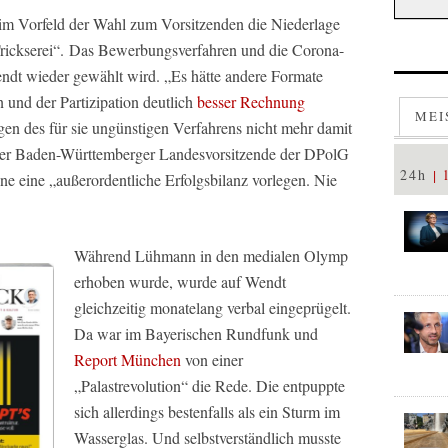
 im Vorfeld der Wahl zum Vorsitzenden die Niederlage
Trickserei“. Das Bewerbungsverfahren und die Corona-
ndt wieder gewählt wird. „Es hätte andere Formate
und der Partizipation deutlich
besser Rechnung
MEI
en des für sie ungünstigen Verfahrens nicht mehr damit
Der Baden-Württemberger Landesvorsitzende der DPolG
24h
ne eine „außerordentliche Erfolgsbilanz vorlegen. Nie
Während Lühmann in den medialen Olymp
erhoben wurde, wurde auf Wendt
gleichzeitig monatelang verbal eingeprügelt.
Da war im Bayerischen Rundfunk und
Report München
von einer
„Palastrevolution“ die Rede. Die entpuppte
sich allerdings bestenfalls als ein Sturm im
Wasserglas. Und selbstverständlich musste