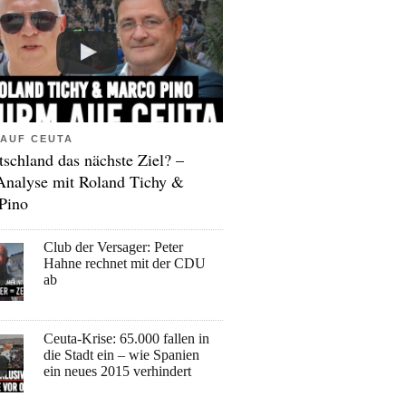
AUF CEUTA
tschland das nächste Ziel? –
Analyse mit Roland Tichy &
Pino
Club der Versager: Peter
Hahne rechnet mit der CDU
ab
Ceuta-Krise: 65.000 fallen in
die Stadt ein – wie Spanien
ein neues 2015 verhindert