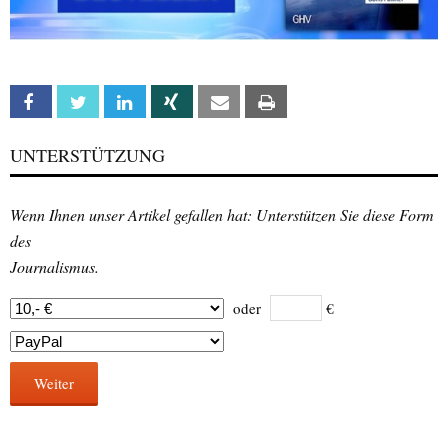
Facebook
Twitter
Linkedin
Xing
Email
Print
UNTERSTÜTZUNG
Wenn Ihnen unser Artikel gefallen hat: Unterstützen Sie diese Form
des
Journalismus.
oder
€
Weiter