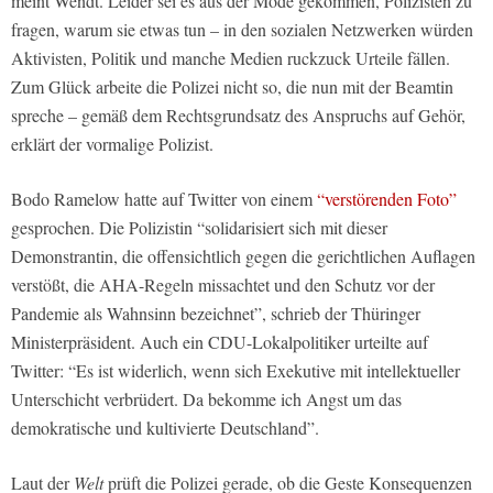
meint Wendt. Leider sei es aus der Mode gekommen, Polizisten zu
fragen, warum sie etwas tun – in den sozialen Netzwerken würden
Aktivisten, Politik und manche Medien ruckzuck Urteile fällen.
Zum Glück arbeite die Polizei nicht so, die nun mit der Beamtin
spreche – gemäß dem Rechtsgrundsatz des Anspruchs auf Gehör,
erklärt der vormalige Polizist.
Bodo Ramelow hatte auf Twitter von einem
“verstörenden Foto”
gesprochen. Die Polizistin “solidarisiert sich mit dieser
Demonstrantin, die offensichtlich gegen die gerichtlichen Auflagen
verstößt, die AHA-Regeln missachtet und den Schutz vor der
Pandemie als Wahnsinn bezeichnet”, schrieb der Thüringer
Ministerpräsident. Auch ein CDU-Lokalpolitiker urteilte auf
Twitter: “Es ist widerlich, wenn sich Exekutive mit intellektueller
Unterschicht verbrüdert. Da bekomme ich Angst um das
demokratische und kultivierte Deutschland”.
Laut der
Welt
prüft die Polizei gerade, ob die Geste Konsequenzen