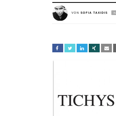
VON
SOFIA TAXIDIS
Facebook
Twitter
Linkedin
Xing
Em