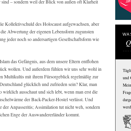
 sind – sondern weil der Blick von außen oft Klarheit
ie Kollektivschuld des Holocaust aufgewachsen, aber
ss, die Abwertung der eigenen Lebensform zugunsten
WA
ng jeder noch so andersartigen Gesellschaftsform wie
Q
r Islam das Gefängnis, aus dem unsere Eltern entflohen
zurück wollen. Und außerdem fühlen wir uns sehr wohl in
Tägl
n Multikultis mit ihrem Fürsorgeblick regelmäßig zur
und 
Deutschland glücklich und zufrieden sein? Klar, man
Mein
wirklich ausschaut und sich lebt, wenn man erst die
Frage
schelwärme der Back-Packer-Hostel verlässt. Und
darg
ir der Anpasseritis; Assimilation tut nicht weh, sondern
werd
ftlichen Enge der Auswandererländer kommt.