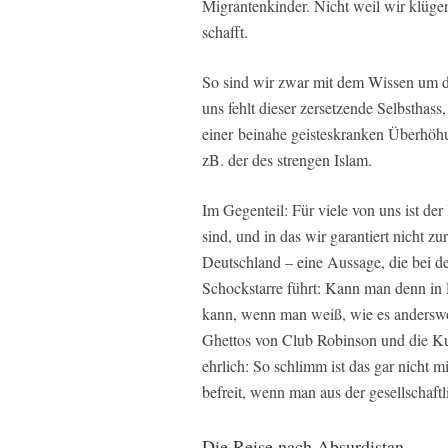
Migrantenkinder. Nicht weil wir klüger
schafft.
So sind wir zwar mit dem Wissen um d
uns fehlt dieser zersetzende Selbstha
einer beinahe geisteskranken Überhöhu
zB. der des strengen Islam.
Im Gegenteil: Für viele von uns ist de
sind, und in das wir garantiert nicht 
Deutschland – eine Aussage, die bei de
Schockstarre führt: Kann man denn in 
kann, wenn man weiß, wie es anderswo 
Ghettos von Club Robinson und die Ku
ehrlich: So schlimm ist das gar nicht m
befreit, wenn man aus der gesellscha
Die Reise nach Absurdistan