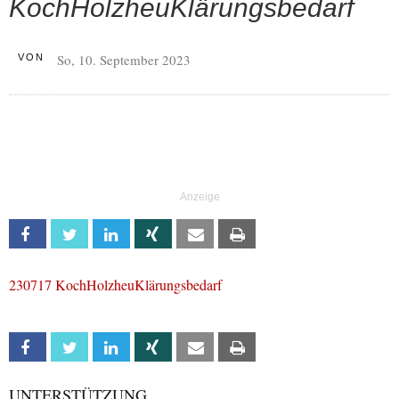
KochHolzheuKlärungsbedarf
So, 10. September 2023
VON
Facebook
Twitter
Linkedin
Xing
Email
Print
230717 KochHolzheuKlärungsbedarf
Facebook
Twitter
Linkedin
Xing
Email
Print
UNTERSTÜTZUNG