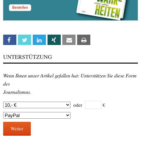
Facebook
Twitter
Linkedin
Xing
Email
Print
UNTERSTÜTZUNG
Wenn Ihnen unser Artikel gefallen hat: Unterstützen Sie diese Form
des
Journalismus.
oder
€
Weiter