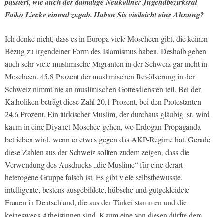
passiert, wie auch der damalige Neuköllner Jugendbezirksrat
Falko Liecke einmal zugab. Haben Sie vielleicht eine Ahnung?
Ich denke nicht, dass es in Europa viele Moscheen gibt, die keinen
Bezug zu irgendeiner Form des Islamismus haben. Deshalb gehen
auch sehr viele muslimische Migranten in der Schweiz gar nicht in
Moscheen. 45,8 Prozent der muslimischen Bevölkerung in der
Schweiz nimmt nie an muslimischen Gottesdiensten teil. Bei den
Katholiken beträgt diese Zahl 20,1 Prozent, bei den Protestanten
24,6 Prozent. Ein türkischer Muslim, der durchaus gläubig ist, wird
kaum in eine Diyanet-Moschee gehen, wo Erdogan-Propaganda
betrieben wird, wenn er etwas gegen das AKP-Regime hat. Gerade
diese Zahlen aus der Schweiz sollten zudem zeigen, dass die
Verwendung des Ausdrucks „die Muslime“ für eine derart
heterogene Gruppe falsch ist. Es gibt viele selbstbewusste,
intelligente, bestens ausgebildete, hübsche und gutgekleidete
Frauen in Deutschland, die aus der Türkei stammen und die
keineswegs Atheistinnen sind. Kaum eine von diesen dürfte dem