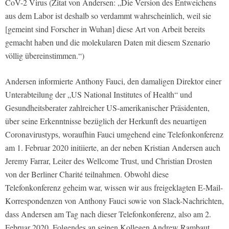
CoV-2 Virus (Zitat von Andersen: „Die Version des Entweichens
aus dem Labor ist deshalb so verdammt wahrscheinlich, weil sie
[gemeint sind Forscher in Wuhan] diese Art von Arbeit bereits
gemacht haben und die molekularen Daten mit diesem Szenario
völlig übereinstimmen.“)
Andersen informierte Anthony Fauci, den damaligen Direktor einer
Unterabteilung der „US National Institutes of Health“ und
Gesundheitsberater zahlreicher US-amerikanischer Präsidenten,
über seine Erkenntnisse bezüglich der Herkunft des neuartigen
Coronavirustyps, woraufhin Fauci umgehend eine Telefonkonferenz
am 1. Februar 2020 initiierte, an der neben Kristian Andersen auch
Jeremy Farrar, Leiter des Wellcome Trust, und Christian Drosten
von der Berliner Charité teilnahmen. Obwohl diese
Telefonkonferenz geheim war, wissen wir aus freigeklagten E-Mail-
Korrespondenzen von Anthony Fauci sowie von Slack-Nachrichten,
dass Andersen am Tag nach dieser Telefonkonferenz, also am 2.
Februar 2020, Folgendes an seinen Kollegen Andrew Rambaut