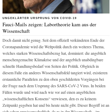
UNGEKLÄRTER URSPRUNG VON COVID-19
Fauci-Mails zeigen: Labortheorie kam aus der
Wissenschaft
Doch damit nicht genug. Seit dem offiziell verkündeten Ende der
Coronapandemie wird die Weltpolitik durch ein weiteres Thema,
welches starken Wissenschaftsbezug hat, dominiert: die angeblich
menschengemachte Klimakrise und der angeblich unabdingbare
schnelle Handlungsbedarf von Seiten der Politik. Obgleich in
diesem Falle ein anderes Wissenschaftsfeld tangiert wird, existieren
erstaunliche Parallelen zu den oben geschilderten Vorgängen bei
der Frage nach dem Ursprung des SARS-CoV-2 Virus. In beiden
Fällen wurde und wird nach wie vor auf einen angeblichen
„wissenschaftlichen Konsens“ verwiesen, den es zu keinem
Zeitpunkt gegeben hat und bis heute nicht gibt. Dieser Begriff ist an
sich schon unwissenschaftlich, da es in der Wissenschaft – im