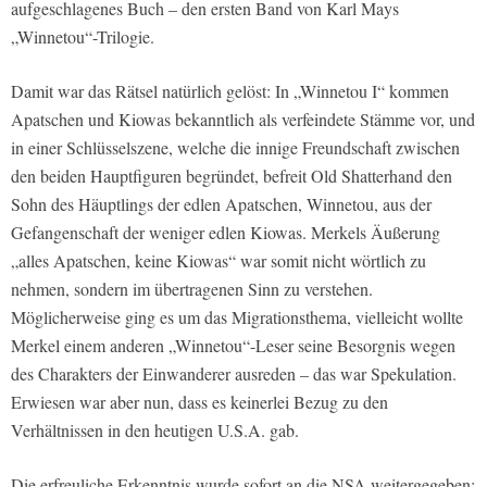
aufgeschlagenes Buch – den ersten Band von Karl Mays
„Winnetou“-Trilogie.
Damit war das Rätsel natürlich gelöst: In „Winnetou I“ kommen
Apatschen und Kiowas bekanntlich als verfeindete Stämme vor, und
in einer Schlüsselszene, welche die innige Freundschaft zwischen
den beiden Hauptfiguren begründet, befreit Old Shatterhand den
Sohn des Häuptlings der edlen Apatschen, Winnetou, aus der
Gefangenschaft der weniger edlen Kiowas. Merkels Äußerung
„alles Apatschen, keine Kiowas“ war somit nicht wörtlich zu
nehmen, sondern im übertragenen Sinn zu verstehen.
Möglicherweise ging es um das Migrationsthema, vielleicht wollte
Merkel einem anderen „Winnetou“-Leser seine Besorgnis wegen
des Charakters der Einwanderer ausreden – das war Spekulation.
Erwiesen war aber nun, dass es keinerlei Bezug zu den
Verhältnissen in den heutigen U.S.A. gab.
Die erfreuliche Erkenntnis wurde sofort an die NSA weitergegeben: