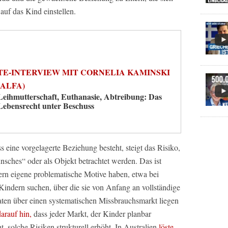
uf das Kind einstellen.
TE-INTERVIEW MIT CORNELIA KAMINSKI
(ALFA)
Leihmutterschaft, Euthanasie, Abtreibung: Das
Lebensrecht unter Beschuss
 eine vorgelagerte Beziehung besteht, steigt das Risiko,
unsches“ oder als Objekt betrachtet werden. Das ist
tern eigene problematische Motive haben, etwa bei
 Kindern suchen, über die sie von Anfang an vollständige
ten über einen systematischen Missbrauchsmarkt liegen
arauf hin,
dass jeder Markt, der Kinder planbar
 solche Risiken strukturell erhöht. In Australien
löste