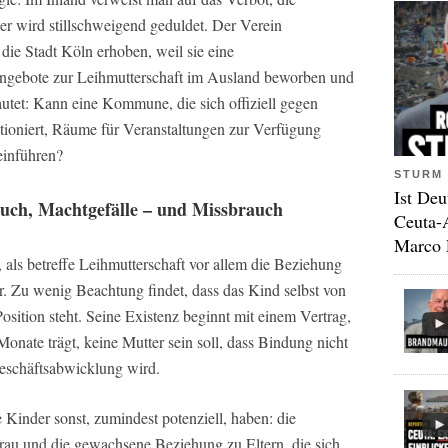
er wird stillschweigend geduldet. Der Verein
die Stadt Köln erhoben, weil sie eine
ngebote zur Leihmutterschaft im Ausland beworben und
lautet: Kann eine Kommune, die sich offiziell gegen
oniert, Räume für Veranstaltungen zur Verfügung
einführen?
STURM 
Ist Deu
uch, Machtgefälle – und Missbrauch
Ceuta-
Marco 
, als betreffe Leihmutterschaft vor allem die Beziehung
. Zu wenig Beachtung findet, dass das Kind selbst von
osition steht. Seine Existenz beginnt mit einem Vertrag,
 Monate trägt, keine Mutter sein soll, dass Bindung nicht
Geschäftsabwicklung wird.
 Kinder sonst, zumindest potenziell, haben: die
rau und die gewachsene Beziehung zu Eltern, die sich