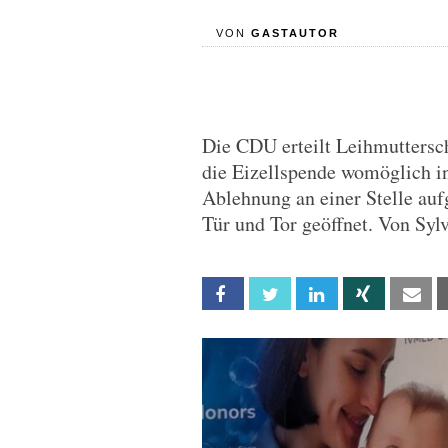
VON
GASTAUTOR
Die CDU erteilt Leihmuttersch
die Eizellspende womöglich in
Ablehnung an einer Stelle au
Tür und Tor geöffnet. Von Sylv
Facebook
Twitter
Linkedin
Xing
Em