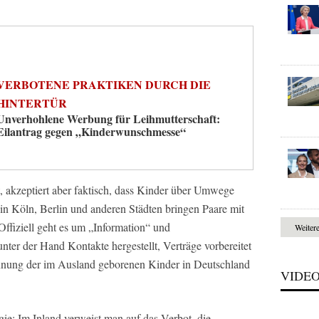
VERBOTENE PRAKTIKEN DURCH DIE
HINTERTÜR
Unverhohlene Werbung für Leihmutterschaft:
Eilantrag gegen „Kinderwunschmesse“
, akzeptiert aber faktisch, dass Kinder über Umwege
n Köln, Berlin und anderen Städten bringen Paare mit
ffiziell geht es um „Information“ und
Weiter
nter der Hand Kontakte hergestellt, Verträge vorbereitet
ennung der im Ausland geborenen Kinder in Deutschland
VIDE
ie: Im Inland verweist man auf das Verbot, die