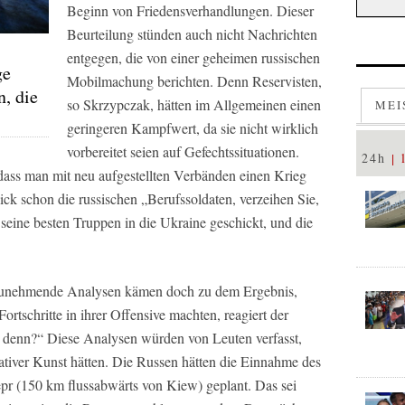
Beginn von Friedensverhandlungen. Dieser
Beurteilung stünden auch nicht Nachrichten
entgegen, die von einer geheimen russischen
ge
Mobilmachung berichten. Denn Reservisten,
, die
so Skrzypczak, hätten im Allgemeinen einen
MEI
geringeren Kampfwert, da sie nicht wirklich
vorbereitet seien auf Gefechtssituationen.
24h
ass man mit neu aufgestellten Verbänden einen Krieg
k schon die russischen „Berufssoldaten, verzeihen Sie,
seine besten Truppen in die Ukraine geschickt, und die
zunehmende Analysen kämen doch zu dem Ergebnis,
rtschritte in ihrer Offensive machten, reagiert der
te denn?“ Diese Analysen würden von Leuten verfasst,
tiver Kunst hätten. Die Russen hätten die Einnahme des
r (150 km flussabwärts von Kiew) geplant. Das sei