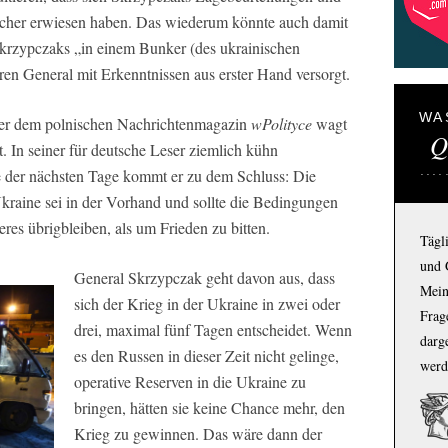
fsicher erwiesen haben. Das wiederum könnte auch damit
Skrzypczaks „in einem Bunker (des ukrainischen
ren General mit Erkenntnissen aus erster Hand versorgt.
WA
ber dem polnischen Nachrichtenmagazin
wPolityce
wagt
Q
t. In seiner für deutsche Leser ziemlich kühn
 der nächsten Tage kommt er zu dem Schluss: Die
kraine sei in der Vorhand und sollte die Bedingungen
res übrigbleiben, als um Frieden zu bitten.
Tägl
und 
General Skrzypczak geht davon aus, dass
Mein
sich der Krieg in der Ukraine in zwei oder
Frage
drei, maximal fünf Tagen entscheidet. Wenn
darg
es den Russen in dieser Zeit nicht gelinge,
werd
operative Reserven in die Ukraine zu
bringen, hätten sie keine Chance mehr, den
Krieg zu gewinnen. Das wäre dann der