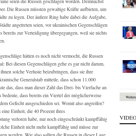
kraine seien die Russen geschlagen worden. Demnächst
er. Die Russen müssten gewaltige Kräfte aufbieten, um
dte zu legen. Der äußere Ring habe dabei die Aufgabe,
Städte angetreten seien, vor ukrainischen Gegenschlägen
s bereits zur Verteidigung übergegangen, weil sie nichts
en.
enschläge hätten es noch nicht vermocht, die Russen
al: Bei diesen Gegenschlägen gehe es gar nicht darum,
hnen solche Verluste beizubringen, dass sie ihre
krainische Generalstab mitteile, dass schon 11.000
ute das, dass man dieser Zahl das Drei- bis Vierfache an
edeute, dass bereits ein Viertel der möglicherweise
Weiter
dem Gefecht ausgeschieden sei. Womit also angreifen?
 eine Einheit, die 40 Prozent ihres
VIDE
stung verloren habe, nur noch eingeschränkt kampffähig
 solche Einheit nicht mehr kampffähig und müsse zur
gen werden. Wie also sollten die Russen in dieser Lage