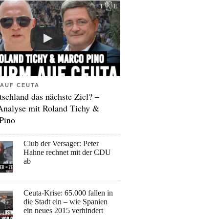
AUF CEUTA
tschland das nächste Ziel? –
Analyse mit Roland Tichy &
Pino
Club der Versager: Peter
Hahne rechnet mit der CDU
ab
Ceuta-Krise: 65.000 fallen in
die Stadt ein – wie Spanien
ein neues 2015 verhindert