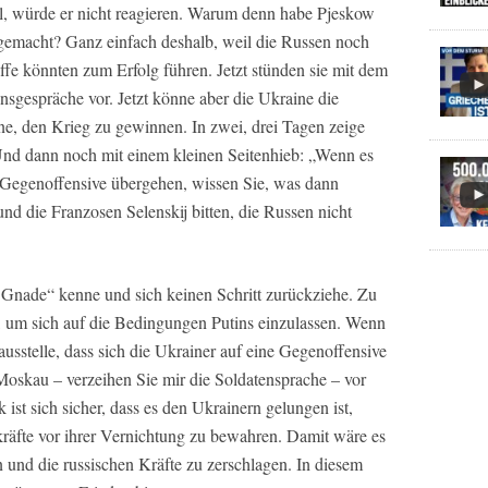
l, würde er nicht reagieren. Warum denn habe Pjeskow
 gemacht? Ganz einfach deshalb, weil die Russen noch
ffe könnten zum Erfolg führen. Jetzt stünden sie mit dem
gespräche vor. Jetzt könne aber die Ukraine die
ne, den Krieg zu gewinnen. In zwei, drei Tagen zeige
Und dann noch mit einem kleinen Seitenhieb: „Wenn es
ur Gegenoffensive übergehen, wissen Sie, was dann
d die Franzosen Selenskij bitten, die Russen nicht
e Gnade“ kenne und sich keinen Schritt zurückziehe. Zu
et, um sich auf die Bedingungen Putins einzulassen. Wenn
rausstelle, dass sich die Ukrainer auf eine Gegenoffensive
Moskau – verzeihen Sie mir die Soldatensprache – vor
st sich sicher, dass es den Ukrainern gelungen ist,
räfte vor ihrer Vernichtung zu bewahren. Damit wäre es
 und die russischen Kräfte zu zerschlagen. In diesem