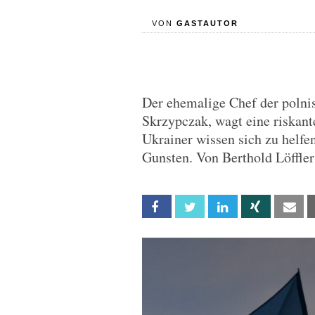
VON
GASTAUTOR
Der ehemalige Chef der polni
Skrzypczak, wagt eine riskant
Ukrainer wissen sich zu helfen
Gunsten. Von Berthold Löffler
Facebook
Twitter
Linkedin
Xing
Em