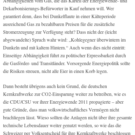
Abhängigkeiten vom Gas, die das Kartell der Energiewende- und
Dekarbonisierungs-Befürworter in Kauf nehmen will. Wer
garantiert denn, dass bei Dunkelflaute in einer Kälteperiode
ausreichend Gas zu bezahlbaren Preisen für die zusätzliche
Stromerzeugung zur Verfügung steht? Dass nicht der (leicht
abgewandelte) Spruch wahr wird: „Kohlegegner überwintern im
Dunkeln und mit kaltem Hintern.“ Auch wenn dies nicht eintritt:
Einseitige Abhängigkeit führt zu politischer Erpressbarkeit durch
die Gasförder- und Transitländer. Vorsorgende Energiepolitik sollte
die Risiken streuen, nicht alle Eier in einen Korb legen.
Dann besteht übrigens auch kein Grund, die deutschen
Kernkraftwerke zur CO2-Einsparung weiter zu betreiben, wie es
die CDU/CSU vor ihrer Energiewende 2011 propagierte – aber
gute Gründe, dass man volkswirtschaftliches Vermögen nicht
brachliegen lässt. Wieso sollten die Anlagen nicht über ihre gesamte
technische Lebensdauer weiter genutzt werden, so wie das die
Schweizer per Volksentscheid für ihre Kernkraftwerke beschlossen