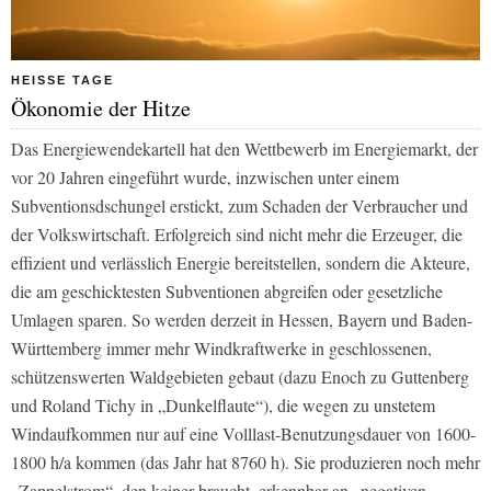
HEISSE TAGE
Ökonomie der Hitze
Das Energiewendekartell hat den Wettbewerb im Energiemarkt, der
vor 20 Jahren eingeführt wurde, inzwischen unter einem
Subventionsdschungel erstickt, zum Schaden der Verbraucher und
der Volkswirtschaft. Erfolgreich sind nicht mehr die Erzeuger, die
effizient und verlässlich Energie bereitstellen, sondern die Akteure,
die am geschicktesten Subventionen abgreifen oder gesetzliche
Umlagen sparen. So werden derzeit in Hessen, Bayern und Baden-
Württemberg immer mehr Windkraftwerke in geschlossenen,
schützenswerten Waldgebieten gebaut (dazu Enoch zu Guttenberg
und Roland Tichy in „Dunkelflaute“), die wegen zu unstetem
Windaufkommen nur auf eine Volllast-Benutzungsdauer von 1600-
1800 h/a kommen (das Jahr hat 8760 h). Sie produzieren noch mehr
„Zappelstrom“, den keiner braucht, erkennbar an „negativen