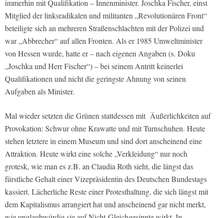
immerhin mit Qualifikation – Innenminister. Joschka Fischer, einst
Mitglied der linksradikalen und militanten „Revolutionären Front“
beteiligte sich an mehreren Straßenschlachten mit der Polizei und
war „Abbrecher“ auf allen Fronten. Als er 1985 Umweltminister
von Hessen wurde, hatte er – nach eigenen Angaben (s. Doku
„Joschka und Herr Fischer“) – bei seinem Antritt keinerlei
Qualifikationen und nicht die geringste Ahnung von seinen
Aufgaben als Minister.
Mal wieder setzten die Grünen stattdessen mit Äußerlichkeiten auf
Provokation: Schwur ohne Krawatte und mit Turnschuhen. Heute
stehen letztere in einem Museum und sind dort anscheinend eine
Attraktion. Heute wirkt eine solche „Verkleidung“ nur noch
grotesk, wie man es z.B. an Claudia Roth sieht, die längst das
fürstliche Gehalt einer Vizepräsidentin des Deutschen Bundestags
kassiert. Lächerliche Reste einer Protesthaltung, die sich längst mit
dem Kapitalismus arrangiert hat und anscheinend gar nicht merkt,
wie unglaubwürdig sie auf Nicht-Gleichgesinnte wirkt. In