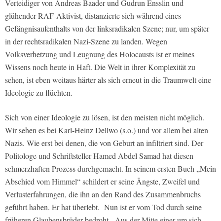
Verteidiger von Andreas Baader und Gudrun Ensslin und
glühender RAF-Aktivist, distanzierte sich während eines
Gefängnisaufenthalts von der linksradikalen Szene; nur, um später
in der rechtsradikalen Nazi-Szene zu landen. Wegen
Volksverhetzung und Leugnung des Holocausts ist er meines
Wissens noch heute in Haft. Die Welt in ihrer Komplexität zu
sehen, ist eben weitaus härter als sich erneut in die Traumwelt eine
Ideologie zu flüchten.
Sich von einer Ideologie zu lösen, ist den meisten nicht möglich.
Wir sehen es bei Karl-Heinz Dellwo (s.o.) und vor allem bei alten
Nazis. Wie erst bei denen, die von Geburt an infiltriert sind. Der
Politologe und Schriftsteller Hamed Abdel Samad hat diesen
schmerzhaften Prozess durchgemacht. In seinem ersten Buch „Mein
Abschied vom Himmel“ schildert er seine Ängste, Zweifel und
Verlusterfahrungen, die ihn an den Rand des Zusammenbruchs
geführt haben. Er hat überlebt. Nun ist er vom Tod durch seine
früheren Glaubensbrüder bedroht. Aus der Mitte einer um sich