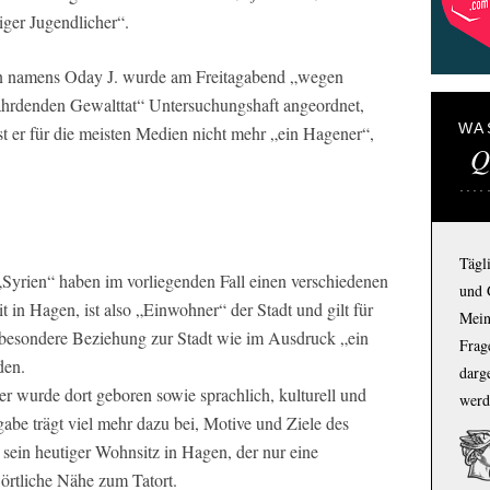
iger Jugendlicher“.
en namens Oday J. wurde am Freitagabend „wegen
fährdenden Gewalttat“ Untersuchungshaft angeordnet,
WA
st er für die meisten Medien nicht mehr „ein Hagener“,
Q
Tägl
yrien“ haben im vorliegenden Fall einen verschiedenen
und 
t in Hagen, ist also „Einwohner“ der Stadt und gilt für
Mein
e besondere Beziehung zur Stadt wie im Ausdruck „ein
Frage
den.
darg
r wurde dort geboren sowie sprachlich, kulturell und
werd
ngabe trägt viel mehr dazu bei, Motive und Ziele des
 sein heutiger Wohnsitz in Hagen, der nur eine
 örtliche Nähe zum Tatort.