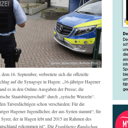
picture alliance/dpa | Roberto Pfeil
dem 16. September, verbreitete sich die offizielle
chlag auf die Synagoge in Hagen: „16-jähriger Hagener
stand es in den Online-Ausgaben der Presse; die
rische Staatsbürgerschaft“ durch „syrische Wurzeln“.
en Tatverdächtigen schon verschieden: Für die
hriger Hagener Jugendlicher, der aus Syrien stammt“; für
r Syrer, der in Hagen lebt und 2015 im Rahmen des
eutschland gekommen ist“. Die
Frankfurter Rundschau