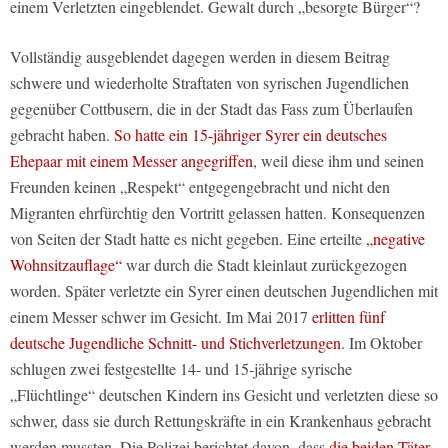
einem Verletzten eingeblendet. Gewalt durch „besorgte Bürger“?
Vollständig ausgeblendet dagegen werden in diesem Beitrag
schwere und wiederholte Straftaten von syrischen Jugendlichen
gegenüber Cottbusern, die in der Stadt das Fass zum Überlaufen
gebracht haben.
So hatte ein 15-jähriger Syrer ein deutsches
Ehepaar mit einem Messer angegriffen
, weil diese ihm und seinen
Freunden keinen „Respekt“ entgegengebracht und nicht den
Migranten ehrfürchtig den Vortritt gelassen hatten. Konsequenzen
von Seiten der Stadt hatte es nicht gegeben. Eine erteilte
„negative
Wohnsitzauflage“
war durch die Stadt kleinlaut zurückgezogen
worden. Später verletzte ein Syrer einen deutschen Jugendlichen mit
einem Messer schwer im Gesicht. Im Mai 2017
erlitten fünf
deutsche Jugendliche Schnitt- und Stichverletzungen
. Im Oktober
schlugen zwei festgestellte 14- und 15-jährige syrische
„Flüchtlinge“ deutschen Kindern ins Gesicht und verletzten diese so
schwer, dass sie durch Rettungskräfte in ein Krankenhaus gebracht
werden mussten. Die Polizei berichtet davon, dass
die beiden Täter