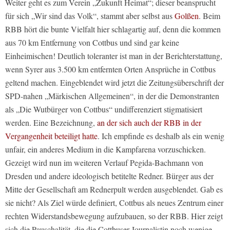
Weiter geht es zum Verein „Zukunft Heimat“; dieser beansprucht
für sich „Wir sind das Volk“, stammt aber selbst aus
Golßen
. Beim
RBB hört die bunte Vielfalt hier schlagartig auf, denn die kommen
aus 70 km Entfernung von Cottbus und sind gar keine
Einheimischen! Deutlich toleranter ist man in der Berichterstattung,
wenn Syrer aus 3.500 km entfernten Orten Ansprüche in Cottbus
geltend machen. Eingeblendet wird jetzt die Zeitungsüberschrift der
SPD-nahen „Märkischen Allgemeinen“, in der die Demonstranten
als „Die Wutbürger von Cottbus“ undifferenziert stigmatisiert
werden. Eine Bezeichnung,
an der sich auch der RBB in der
Vergangenheit beteiligt hatte
. Ich empfinde es deshalb als ein wenig
unfair, ein anderes Medium in die Kampfarena vorzuschicken.
Gezeigt wird nun im weiteren Verlauf Pegida-Bachmann von
Dresden und andere ideologisch betitelte Redner. Bürger aus der
Mitte der Gesellschaft am Rednerpult werden ausgeblendet. Gab es
sie nicht? Als Ziel würde definiert, Cottbus als neues Zentrum einer
rechten Widerstandsbewegung aufzubauen, so der RBB. Hier zeigt
sich die Pauschalität, die die Cottbuser Journalistin noch wenige