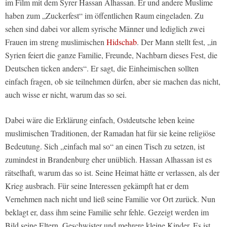
im Film mit dem Syrer Hassan Alhassan. Er und andere Muslime
haben zum „Zuckerfest“ im öffentlichen Raum eingeladen. Zu
sehen sind dabei vor allem syrische Männer und lediglich zwei
Frauen im streng muslimischen
Hidschab
. Der Mann stellt fest, „in
Syrien feiert die ganze Familie, Freunde, Nachbarn dieses Fest, die
Deutschen ticken anders“. Er sagt, die Einheimischen sollten
einfach fragen, ob sie teilnehmen dürfen, aber sie machen das nicht,
auch wisse er nicht, warum das so sei.
Dabei wäre die Erklärung einfach, Ostdeutsche leben keine
muslimischen Traditionen, der Ramadan hat für sie keine religiöse
Bedeutung. Sich „einfach mal so“ an einen Tisch zu setzen, ist
zumindest in Brandenburg eher unüblich. Hassan Alhassan ist es
rätselhaft, warum das so ist. Seine Heimat hätte er verlassen, als der
Krieg ausbrach. Für seine Interessen gekämpft hat er dem
Vernehmen nach nicht und ließ seine Familie vor Ort zurück. Nun
beklagt er, dass ihm seine Familie sehr fehle. Gezeigt werden im
Bild seine Eltern, Geschwister und mehrere kleine Kinder. Es ist