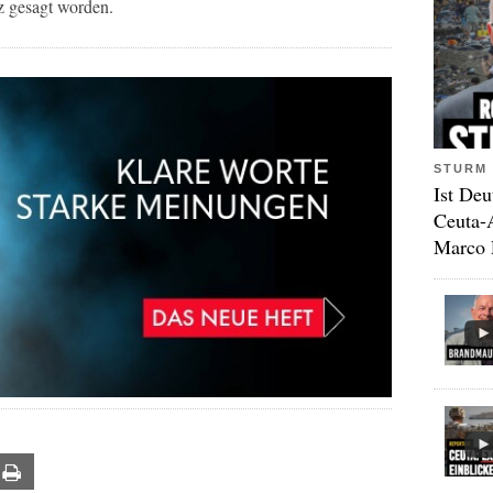
z gesagt worden.
STURM 
Ist Deu
Ceuta-
Marco 
ail
Print