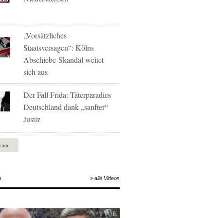
„Vorsätzliches
Staatsversagen“: Kölns
Abschiebe-Skandal weitet
sich aus
Der Fall Frida: Täterparadies
Deutschland dank „sanfter“
Justiz
e >>
O
» alle Videos