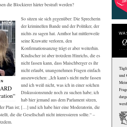
en die Blockierer härter bestraft werden?
So sitzen sie sich gegenüber: Die Sprecherin
der kriminellen Bande und der Politiker, der
nichts zu sagen hat. Amthor hat mittlerweile
WA
Q
seine Krawatte verloren, den
Konfirmationsanzug trägt er aber weiterhin.
Kindischer ist aber trotzdem Hinrichs, die es
nicht fassen kann, dass Maischberger es ihr
Tägl
nicht erlaubt, unangenehmen Fragen einfach
und 
auszuweichen: „Ich kann’s nicht mehr fassen
EN
Mein
und ich weiß nicht, was ich in einer solchen
n ARD
Frage
Diskussionsrunde noch zu suchen habe; ich
ration“
darg
hab hier jemand aus dem Parlament sitzen,
werd
er Plan ist; […] und ich habe hier eine Moderatorin, die
llt, die die Gesellschaft nicht interessieren sollte.“ –
otzdem.