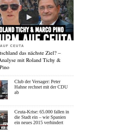
AUF CEUTA
tschland das nächste Ziel? –
Analyse mit Roland Tichy &
Pino
Club der Versager: Peter
Hahne rechnet mit der CDU
ab
Ceuta-Krise: 65.000 fallen in
die Stadt ein – wie Spanien
ein neues 2015 verhindert