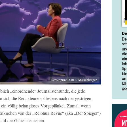
Screenprint: ARD / Maischberger
blich „einordnende“ Journalistenrunde, die jede
 sich die Redakteure spätestens nach der gestrigen
r ein völlig belangloses Vorgeplänkel. Zumal, wenn
enkirchen von der „Relotius-Revue“ (aka „Der Spiegel“)
uf der Gästeliste stehen.