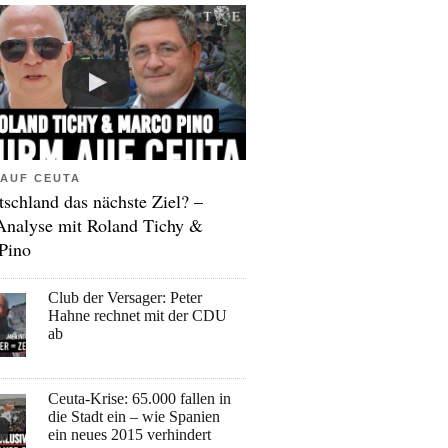
AUF CEUTA
tschland das nächste Ziel? –
Analyse mit Roland Tichy &
Pino
Club der Versager: Peter
Hahne rechnet mit der CDU
ab
Ceuta-Krise: 65.000 fallen in
die Stadt ein – wie Spanien
ein neues 2015 verhindert