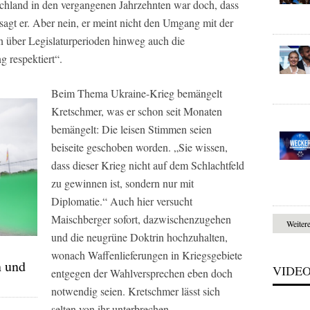
chland in den vergangenen Jahrzehnten war doch, dass
 sagt er. Aber nein, er meint nicht den Umgang mit der
 über Legislaturperioden hinweg auch die
 respektiert“.
Beim Thema Ukraine-Krieg bemängelt
Kretschmer, was er schon seit Monaten
bemängelt: Die leisen Stimmen seien
beiseite geschoben worden. „Sie wissen,
dass dieser Krieg nicht auf dem Schlachtfeld
zu gewinnen ist, sondern nur mit
Diplomatie.“ Auch hier versucht
Maischberger sofort, dazwischenzugehen
Weiter
und die neugrüne Doktrin hochzuhalten,
wonach Waffenlieferungen in Kriegsgebiete
n und
VIDE
entgegen der Wahlversprechen eben doch
notwendig seien. Kretschmer lässt sich
selten von ihr unterbrechen.