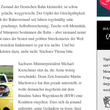
Zustand der Deutschen Bahn kleinredet, ist schon
gelacht, weggewischt. Der Gipfel der Gleichgültigkeit.
ch der Bahnvorstand seit Jahren regelmäßig satte
 genehmigt. Selbstbereicherung, Tasche-voll-Mentalität,
WA
nd Stümperei bestimmen die Bahn – aber niemand nennt
Q
 eines der besten und größten Streckennetze der Welt
trotzdem funktioniert so gut wie nichts. Und bei
kdoten dazu, mehr nicht. Nächstes Thema bitte.
Tägl
Sachsens Ministerpräsident Michael
und 
Kretschmer sitzt da, die Arme trotzig
Mein
verschränkt. Denn Zeit-Journalist Martin
Frage
Machowecz hat ihm gerade unterstellt, er
darg
wolle demnächst insgeheim mit dem
werd
Bündnis Sahra Wagenknecht (BSW) eine
Koalition eingehen. Dass sich da jemand
erdreistet, seine Gedanken zu lesen, lässt