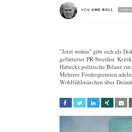
VON
UWE BOLL
"Jetzt wohin" gibt sich als Do
gefütterter PR-Streifen: Kriti
Habecks politische Bilanz zur
Mehrere Fördergremien adeln 
Wohlfühlmärchen über Deindus
Facebook
Twitter
Linkedin
Xing
Em