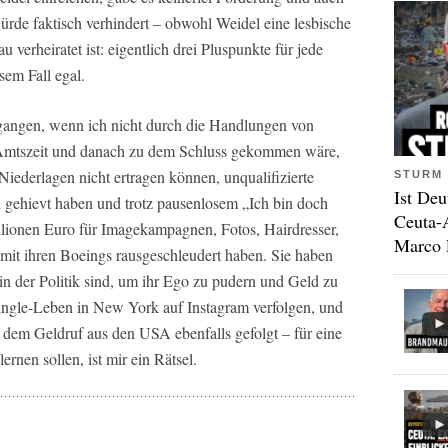
rde faktisch verhindert – obwohl Weidel eine lesbische
au verheiratet ist: eigentlich drei Pluspunkte für jede
sem Fall egal.
angen, wenn ich nicht durch die Handlungen von
Amtszeit und danach zu dem Schluss gekommen wäre,
 Niederlagen nicht ertragen können, unqualifizierte
STURM 
Ist Deu
 gehievt haben und trotz pausenlosem „Ich bin doch
Ceuta-
llionen Euro für Imagekampagnen, Fotos, Hairdresser,
Marco 
mit ihren Boeings rausgeschleudert haben. Sie haben
 in der Politik sind, um ihr Ego zu pudern und Geld zu
ngle-Leben in New York auf Instagram verfolgen, und
st dem Geldruf aus den USA ebenfalls gefolgt – für eine
rnen sollen, ist mir ein Rätsel.