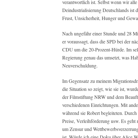
verantwortlich ist. Selbst wenn wir al
Deindustrialisierung Deutschlands ist d
Frust, Unsicherheit, Hunger und Gewal
Nach ungefähr einer Stunde und 28 Min
er voraussagt, dass die SPD bei der n
CDU um die 20-Prozent-Hürde. Im selbe
Regierung genau das umsetzt, was Habe
Neuverschuldung.
Im Gegensatz zu meinem Migrationsdr
die Situation so zeigt, wie sie is
der Filmstiftung NRW und dem Beauftra
verschiedenen Einrichtungen. Mit ande
während sie Robert begleiteten. Durc
Preise, Verleihförderung usw. Es geht n
um Zensur und Wettbewerbsverzerrung: 
ist. Würde ich eine Doku über Alice W