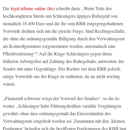
Die
legal tribune online (lto)
schreibt dazu: „Weite Teile des
hochkomplexen Streits um Schlesingers üppiges Ruhegeld von
monatlich 18.400 Euro und die ihr vom RBB entgegengehaltenen
Vorwürfe drehten sich um die gleiche Frage: Sind Rechtsgeschäfte,
die ohne die ordnungsgemäße Billigung durch den Verwaltungsrat
als Kontrollgremium vorgenommen werden, automatisch eine
Pflichtverletzung“? Auf die Klage Schlesingers gegen ihren
früheren Arbeitgeber auf Zahlung des Ruhegehalts, antwortete der
Sender mit einer Gegenklage. Der Richter riet dem RBB jedoch,
einige Vorwürfe aus der Klage zu entfernen, da sie nicht wichtig
wären.
„Finanziell schwerer wiegt der Vorwurf des Senders“, so die
lto
weiter. „Schlesinger habe Führungskräften variable Vergütungen
gewährt, ohne dass ordnungsgemäß das Einverständnis des
Verwaltungsrats eingeholt worden sei. Zusammen mit den ‚kleinen
Positionen‘ belaufen sich die bezifferten Forderungen des RBB laut