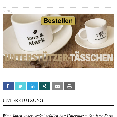
Anzeige
Facebook
Twitter
Linkedin
Xing
Email
Print
UNTERSTÜTZUNG
Wenn Ihnen unser Artikel gefallen hat: Unterstützen Sie diese Form