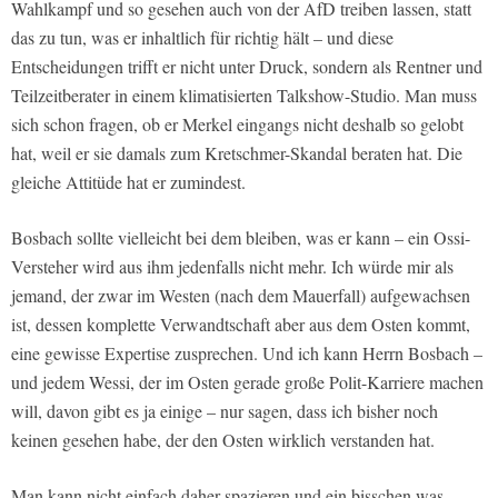
Wahlkampf und so gesehen auch von der AfD treiben lassen, statt
das zu tun, was er inhaltlich für richtig hält – und diese
Entscheidungen trifft er nicht unter Druck, sondern als Rentner und
Teilzeitberater in einem klimatisierten Talkshow-Studio. Man muss
sich schon fragen, ob er Merkel eingangs nicht deshalb so gelobt
hat, weil er sie damals zum Kretschmer-Skandal beraten hat. Die
gleiche Attitüde hat er zumindest.
Bosbach sollte vielleicht bei dem bleiben, was er kann – ein Ossi-
Versteher wird aus ihm jedenfalls nicht mehr. Ich würde mir als
jemand, der zwar im Westen (nach dem Mauerfall) aufgewachsen
ist, dessen komplette Verwandtschaft aber aus dem Osten kommt,
eine gewisse Expertise zusprechen. Und ich kann Herrn Bosbach –
und jedem Wessi, der im Osten gerade große Polit-Karriere machen
will, davon gibt es ja einige – nur sagen, dass ich bisher noch
keinen gesehen habe, der den Osten wirklich verstanden hat.
Man kann nicht einfach daher spazieren und ein bisschen was