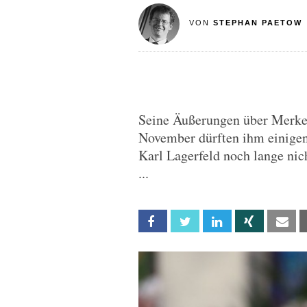
VON
STEPHAN PAETOW
Seine Äußerungen über Merkel
November dürften ihm einigen
Karl Lagerfeld noch lange nic
...
Facebook
Twitter
Linkedin
Xing
Em