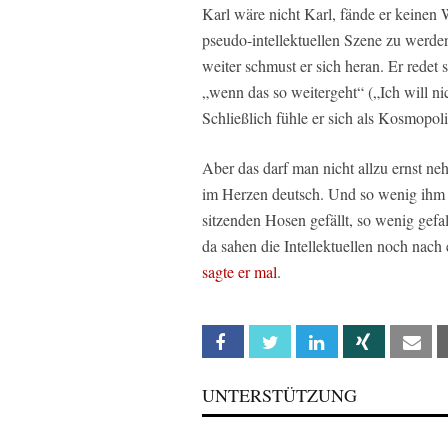
Karl wäre nicht Karl, fände er keinen W
pseudo-intellektuellen Szene zu werde
weiter schmust er sich heran. Er redet
„wenn das so weitergeht“ („Ich will ni
Schließlich fühle er sich als Kosmopoli
Aber das darf man nicht allzu ernst ne
im Herzen deutsch. Und so wenig ihm d
sitzenden Hosen gefällt, so wenig gefal
da sahen die Intellektuellen noch nach
sagte er mal
.
Facebook
Twitter
Linkedin
Xing
Em
UNTERSTÜTZUNG