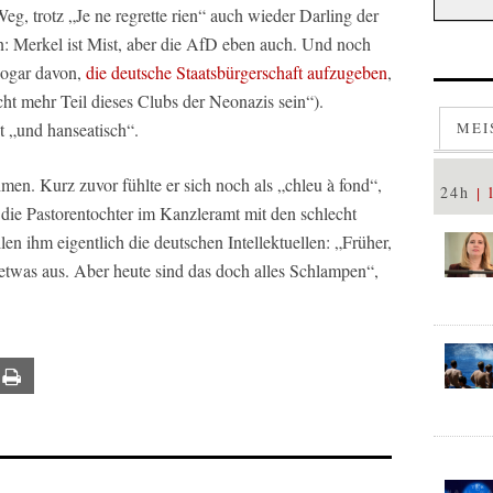
eg, trotz „Je ne regrette rien“ auch wieder Darling der
n: Merkel ist Mist, aber die AfD eben auch. Und noch
 sogar davon,
die deutsche Staatsbürgerschaft aufzugeben
,
cht mehr Teil dieses Clubs der Neonazis sein“).
t „und hanseatisch“.
MEI
hmen. Kurz zuvor fühlte er sich noch als „chleu à fond“,
24h
ie Pastorentochter im Kanzleramt mit den schlecht
len ihm eigentlich die deutschen Intellektuellen: „Früher,
 etwas aus. Aber heute sind das doch alles Schlampen“,
ail
Print