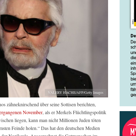
VALERY HACHE/AFP/Getty Images
nos zähneknirschend über seine Sottisen berichten,
ergangenen November
, als er Merkels Flüchtlingspolitik
wischen liegen, kann man nicht Millionen Juden töten
mmsten Feinde holen.“ Das hat den deutschen Medien
ng der Nazikeule. Ausgerechnet die Gutmenschen im