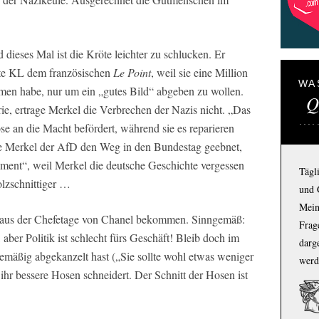
d dieses Mal ist die Kröte leichter zu schlucken. Er
gte KL dem französischen
Le Point
, weil sie eine Million
WA
en habe, nur um ein „gutes Bild“ abgeben zu wollen.
Q
ie, ertrage Merkel die Verbrechen der Nazis nicht. „Das
se an die Macht befördert, während sie es reparieren
e Merkel der AfD den Weg in den Bundestag geebnet,
ment“, weil Merkel die deutsche Geschichte vergessen
Tägl
olzschnittiger …
und 
Mein
f aus der Chefetage von Chanel bekommen. Sinngemäß:
Frage
 aber Politik ist schlecht fürs Geschäft! Bleib doch im
darg
emäßig abgekanzelt hast („Sie sollte wohl etwas weniger
werd
ihr bessere Hosen schneidert. Der Schnitt der Hosen ist